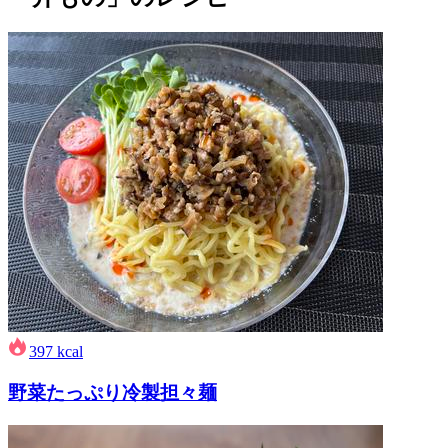
397
kcal
野菜たっぷり冷製担々麺