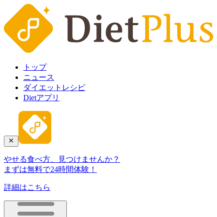
トップ
ニュース
ダイエットレシピ
Dietアプリ
やせる食べ方、見つけませんか？
まずは無料で24時間体験！
詳細はこちら