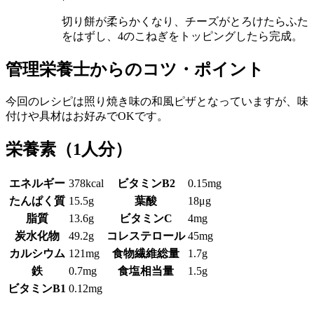
切り餅が柔らかくなり、チーズがとろけたらふた
をはずし、4のこねぎをトッピングしたら完成。
管理栄養士からのコツ・ポイント
今回のレシピは照り焼き味の和風ピザとなっていますが、味
付けや具材はお好みでOKです。
栄養素
（1人分）
エネルギー
378kcal
ビタミンB2
0.15mg
たんぱく質
15.5g
葉酸
18μg
脂質
13.6g
ビタミンC
4mg
炭水化物
49.2g
コレステロール
45mg
カルシウム
121mg
食物繊維総量
1.7g
鉄
0.7mg
食塩相当量
1.5g
ビタミンB1
0.12mg