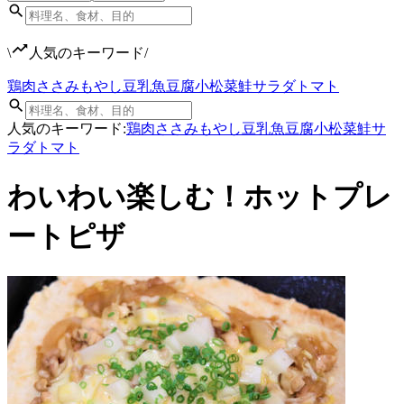
\
人気のキーワード
/
鶏肉
ささみ
もやし
豆乳
魚
豆腐
小松菜
鮭
サラダ
トマト
人気のキーワード:
鶏肉
ささみ
もやし
豆乳
魚
豆腐
小松菜
鮭
サ
ラダ
トマト
わいわい楽しむ！ホットプレ
ートピザ