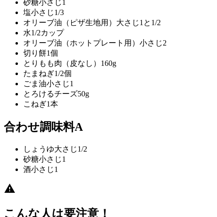
砂糖
小さじ1
塩
小さじ1/3
オリーブ油（ピザ生地用）
大さじ1と1/2
水
1/2カップ
オリーブ油（ホットプレート用）
小さじ2
切り餅
1個
とりもも肉（皮なし）
160g
たまねぎ
1/2個
ごま油
小さじ1
とろけるチーズ
50g
こねぎ
1本
合わせ調味料A
しょうゆ
大さじ1/2
砂糖
小さじ1
酒
小さじ1
こんな人は要注意！