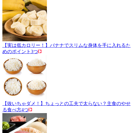
【実は低カロリー！】バナナでスリムな身体を手に入れるた
めのポイント3つ
【抜いちゃダメ！】ちょっとの工夫で太らない？主食のやせ
る食べ方4つ