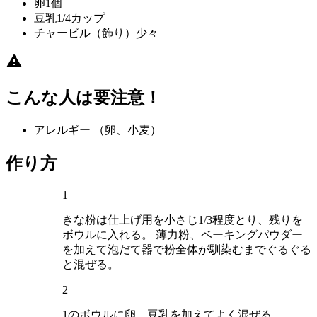
卵
1個
豆乳
1/4カップ
チャービル（飾り）
少々
こんな人は要注意！
アレルギー
（卵、小麦）
作り方
1
きな粉は仕上げ用を小さじ1/3程度とり、残りを
ボウルに入れる。 薄力粉、ベーキングパウダー
を加えて泡だて器で粉全体が馴染むまでぐるぐる
と混ぜる。
2
1のボウルに卵、豆乳を加えてよく混ぜる。