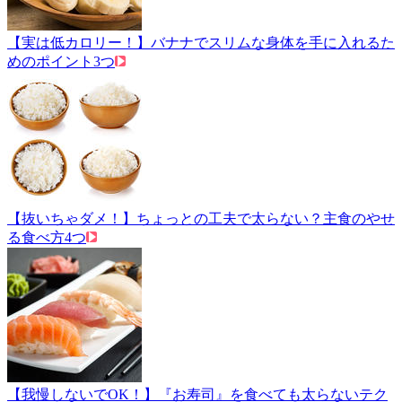
【実は低カロリー！】バナナでスリムな身体を手に入れるた
めのポイント3つ
【抜いちゃダメ！】ちょっとの工夫で太らない？主食のやせ
る食べ方4つ
【我慢しないでOK！】『お寿司』を食べても太らないテク