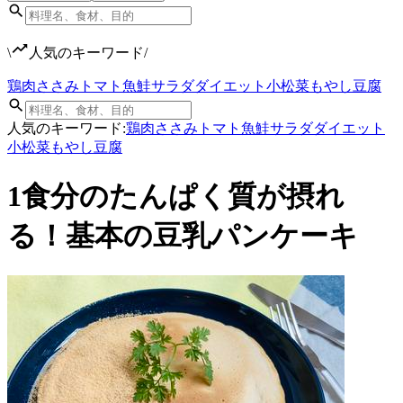
\
人気のキーワード
/
鶏肉
ささみ
トマト
魚
鮭
サラダ
ダイエット
小松菜
もやし
豆腐
人気のキーワード:
鶏肉
ささみ
トマト
魚
鮭
サラダ
ダイエット
小松菜
もやし
豆腐
1食分のたんぱく質が摂れ
る！基本の豆乳パンケーキ