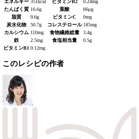
エネルギー
351kcal
ビタミンB2
0.24mg
たんぱく質
16.6g
葉酸
66μg
脂質
9.6g
ビタミンC
0mg
炭水化物
50.7g
コレステロール
185mg
カルシウム
110mg
食物繊維総量
3.4g
鉄
2.5mg
食塩相当量
0.5g
ビタミンB1
0.12mg
このレシピの作者