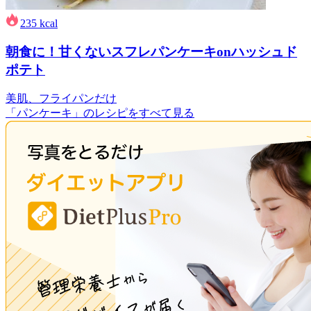
235
kcal
朝食に！甘くないスフレパンケーキonハッシュド
ポテト
美肌、フライパンだけ
「パンケーキ」のレシピをすべて見る