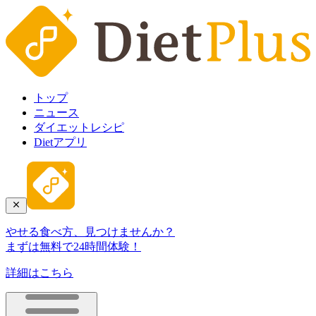
トップ
ニュース
ダイエットレシピ
Dietアプリ
やせる食べ方、見つけませんか？
まずは無料で24時間体験！
詳細はこちら