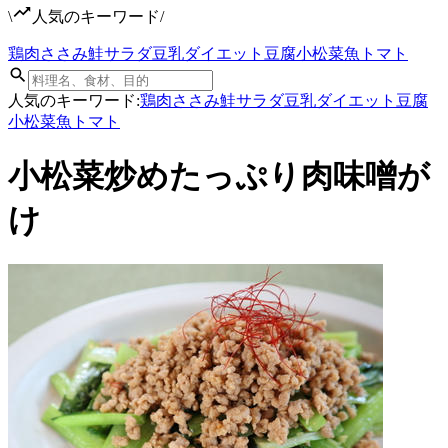
\
人気のキーワード
/
鶏肉
ささみ
鮭
サラダ
豆乳
ダイエット
豆腐
小松菜
魚
トマト
人気のキーワード:
鶏肉
ささみ
鮭
サラダ
豆乳
ダイエット
豆腐
小松菜
魚
トマト
小松菜炒めたっぷり肉味噌が
け