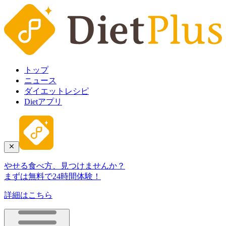
トップ
ニュース
ダイエットレシピ
Dietアプリ
やせる食べ方、見つけませんか？
まずは無料で24時間体験！
詳細はこちら