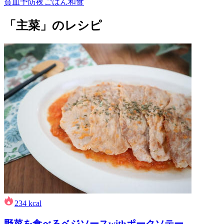
貧血予防
夜ごはん
和食
「主菜」のレシピ
234
kcal
野菜を食べるベジソースwithポークソテー