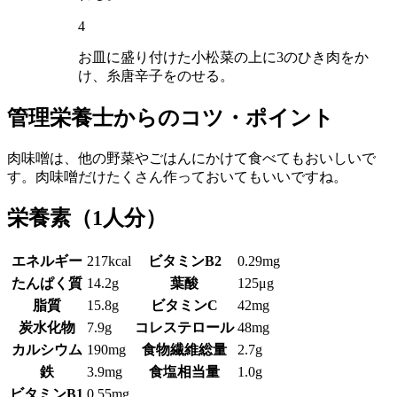
4
お皿に盛り付けた小松菜の上に3のひき肉をか
け、糸唐辛子をのせる。
管理栄養士からのコツ・ポイント
肉味噌は、他の野菜やごはんにかけて食べてもおいしいで
す。肉味噌だけたくさん作っておいてもいいですね。
栄養素
（1人分）
エネルギー
217kcal
ビタミンB2
0.29mg
たんぱく質
14.2g
葉酸
125μg
脂質
15.8g
ビタミンC
42mg
炭水化物
7.9g
コレステロール
48mg
カルシウム
190mg
食物繊維総量
2.7g
鉄
3.9mg
食塩相当量
1.0g
ビタミンB1
0.55mg