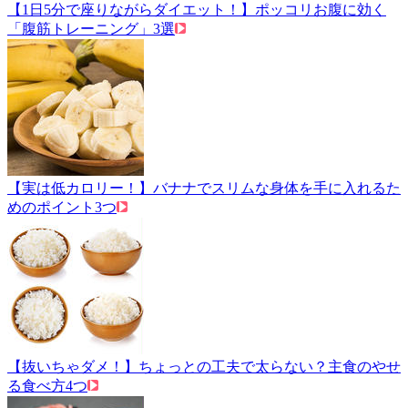
【1日5分で座りながらダイエット！】ポッコリお腹に効く
「腹筋トレーニング」3選
【実は低カロリー！】バナナでスリムな身体を手に入れるた
めのポイント3つ
【抜いちゃダメ！】ちょっとの工夫で太らない？主食のやせ
る食べ方4つ