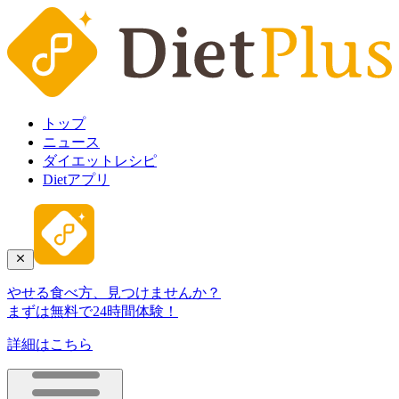
トップ
ニュース
ダイエットレシピ
Dietアプリ
やせる食べ方、見つけませんか？
まずは無料で24時間体験！
詳細はこちら