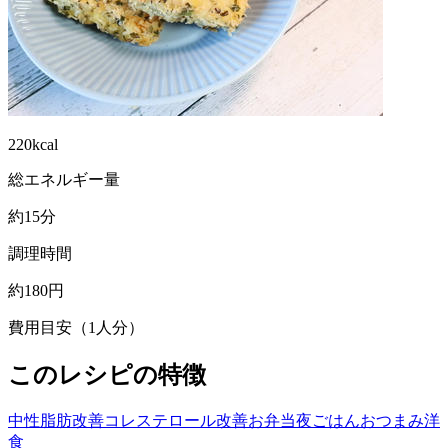
220kcal
総エネルギー量
約15分
調理時間
約180円
費用目安（1人分）
このレシピの特徴
中性脂肪改善
コレステロール改善
お弁当
夜ごはん
おつまみ
洋
食