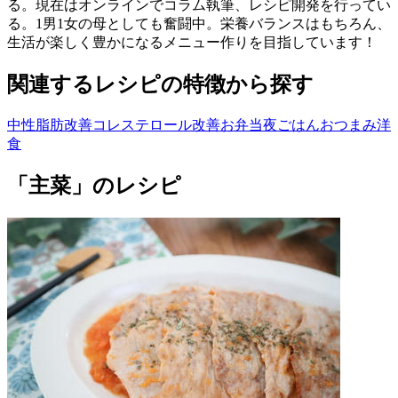
る。現在はオンラインでコラム執筆、レシピ開発を行ってい
る。1男1女の母としても奮闘中。栄養バランスはもちろん、
生活が楽しく豊かになるメニュー作りを目指しています！
関連するレシピの特徴から探す
中性脂肪改善
コレステロール改善
お弁当
夜ごはん
おつまみ
洋
食
「主菜」のレシピ