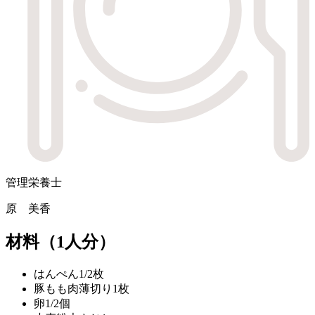
管理栄養士
原 美香
材料
（1人分）
はんぺん
1/2枚
豚もも肉薄切り
1枚
卵
1/2個