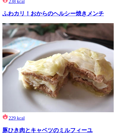
238
kcal
ふわカリ！おからのヘルシー焼きメンチ
229
kcal
豚ひき肉とキャベツのミルフィーユ