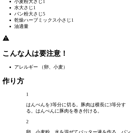
小麦粉
大さじ1
水
大さじ1
パン粉
大さじ5
乾燥ハーブミックス
小さじ1
油
適量
こんな人は要注意！
アレルギー
（卵、小麦）
作り方
1
はんぺんを3等分に切る。豚肉は横長に3等分す
る。はんぺんに豚肉を巻き付ける。
2
卵、小麦粉、水を混ぜてバッター液を作る。パン