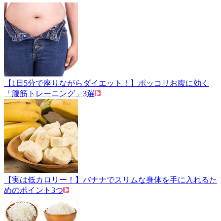
【1日5分で座りながらダイエット！】ポッコリお腹に効く
「腹筋トレーニング」3選
【実は低カロリー！】バナナでスリムな身体を手に入れるた
めのポイント3つ