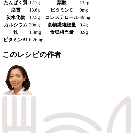
たんぱく質
12.7g
葉酸
13μg
脂質
13.6g
ビタミンC
0mg
炭水化物
12.5g
コレステロール
49mg
カルシウム
29mg
食物繊維総量
0.4g
鉄
1.3mg
食塩相当量
0.9g
ビタミンB1
0.26mg
このレシピの作者