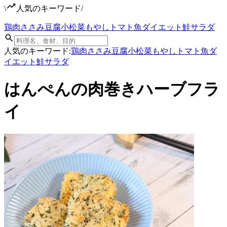
\
人気のキーワード
/
鶏肉
ささみ
豆腐
小松菜
もやし
トマト
魚
ダイエット
鮭
サラダ
人気のキーワード:
鶏肉
ささみ
豆腐
小松菜
もやし
トマト
魚
ダ
イエット
鮭
サラダ
はんぺんの肉巻きハーブフラ
イ