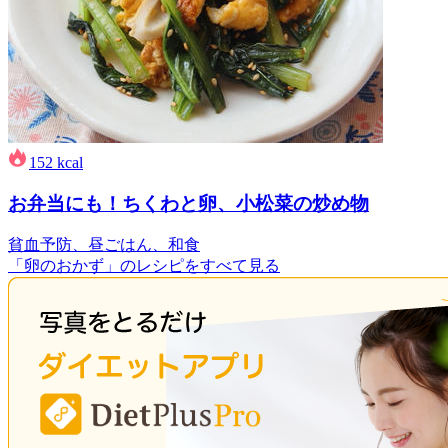
152
kcal
お弁当にも！ちくわと卵、小松菜の炒め物
貧血予防、昼ごはん、和食
「卵のおかず」のレシピをすべて見る