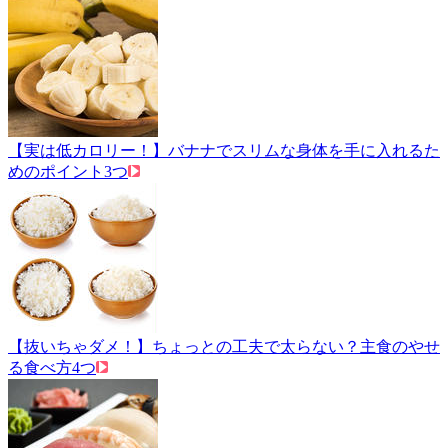
【実は低カロリー！】バナナでスリムな身体を手に入れるた
めのポイント3つ
【抜いちゃダメ！】ちょっとの工夫で太らない？主食のやせ
る食べ方4つ