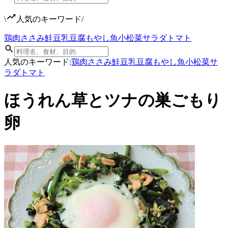
\
人気のキーワード
/
鶏肉
ささみ
鮭
豆乳
豆腐
もやし
魚
小松菜
サラダ
トマト
人気のキーワード:
鶏肉
ささみ
鮭
豆乳
豆腐
もやし
魚
小松菜
サ
ラダ
トマト
ほうれん草とツナの巣ごもり
卵