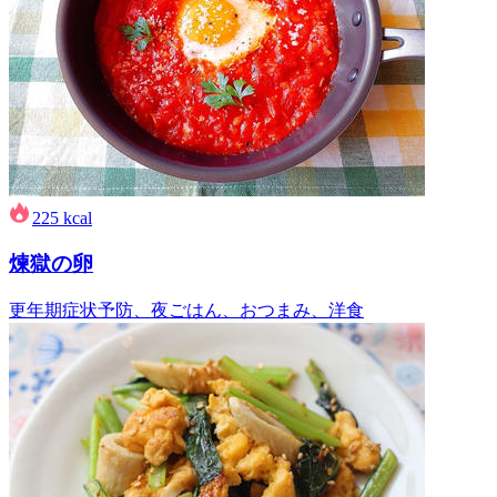
225
kcal
煉獄の卵
更年期症状予防、夜ごはん、おつまみ、洋食