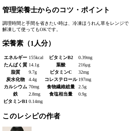
管理栄養士からのコツ・ポイント
調理時間と手間を省きたい時は、冷凍ほうれん草をレンジで
解凍して使ってもOKです。
栄養素
（1人分）
エネルギー
155kcal
ビタミンB2
0.39mg
たんぱく質
14.1g
葉酸
216μg
脂質
9.7g
ビタミンC
32mg
炭水化物
4.4g
コレステロール
197mg
カルシウム
70mg
食物繊維総量
2.5g
鉄
2.8mg
食塩相当量
0.9g
ビタミンB1
0.14mg
このレシピの作者