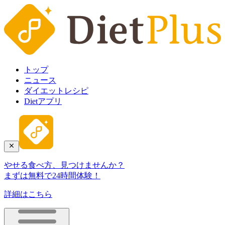
トップ
ニュース
ダイエットレシピ
Dietアプリ
やせる食べ方、見つけませんか？
まずは無料で24時間体験！
詳細はこちら