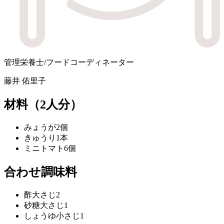
管理栄養士/フードコーディネーター
藤井 佑里子
材料
（2人分）
みょうが
2個
きゅうり
1本
ミニトマト
6個
合わせ調味料
酢
大さじ2
砂糖
大さじ1
しょうゆ
小さじ1