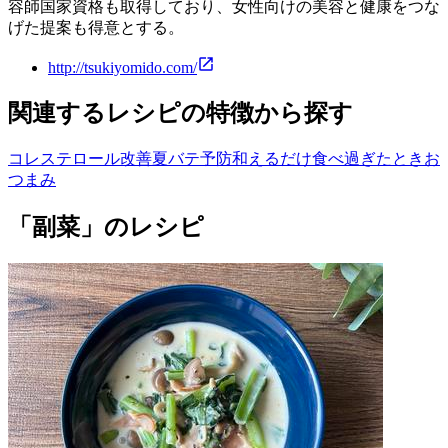
容師国家資格も取得しており、女性向けの美容と健康をつな
げた提案も得意とする。
http://tsukiyomido.com/
関連するレシピの特徴から探す
コレステロール改善
夏バテ予防
和えるだけ
食べ過ぎたとき
お
つまみ
「副菜」のレシピ