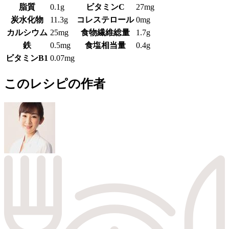
脂質
0.1g
ビタミンC
27mg
炭水化物
11.3g
コレステロール
0mg
カルシウム
25mg
食物繊維総量
1.7g
鉄
0.5mg
食塩相当量
0.4g
ビタミンB1
0.07mg
このレシピの作者