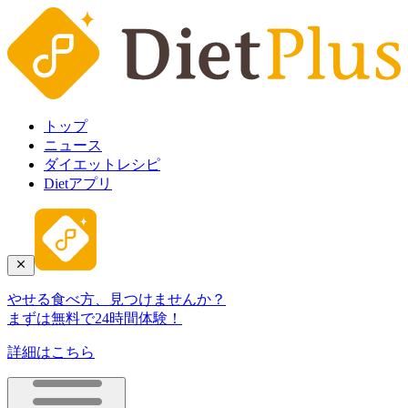
トップ
ニュース
ダイエットレシピ
Dietアプリ
やせる食べ方、見つけませんか？
まずは無料で24時間体験！
詳細はこちら