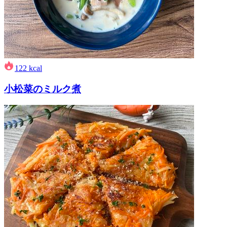
122
kcal
小松菜のミルク煮