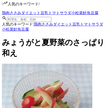
\
人気のキーワード
/
鶏肉
ささみ
ダイエット
豆乳
トマト
サラダ
小松菜
鮭
魚
豆腐
人気のキーワード:
鶏肉
ささみ
ダイエット
豆乳
トマト
サラダ
小松菜
鮭
魚
豆腐
みょうがと夏野菜のさっぱり
和え