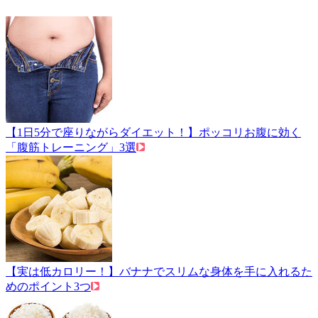
【1日5分で座りながらダイエット！】ポッコリお腹に効く
「腹筋トレーニング」3選
【実は低カロリー！】バナナでスリムな身体を手に入れるた
めのポイント3つ