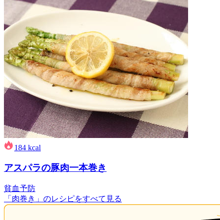
184
kcal
アスパラの豚肉一本巻き
貧血予防
「肉巻き」のレシピをすべて見る