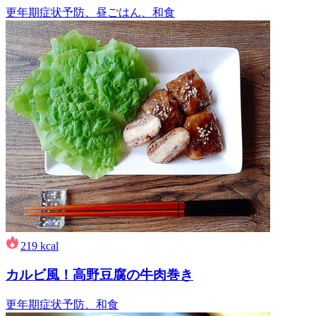
更年期症状予防、昼ごはん、和食
219
kcal
カルビ風！高野豆腐の牛肉巻き
更年期症状予防、和食