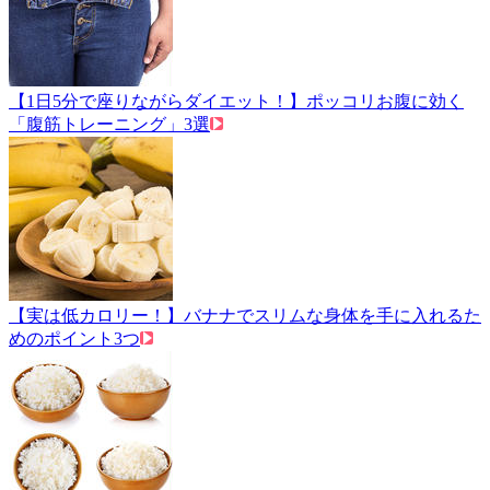
【1日5分で座りながらダイエット！】ポッコリお腹に効く
「腹筋トレーニング」3選
【実は低カロリー！】バナナでスリムな身体を手に入れるた
めのポイント3つ