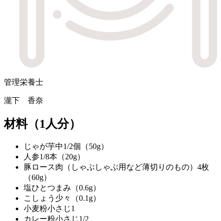
管理栄養士
瀧下 香奈
材料
（1人分）
じゃが芋
中1/2個（50g）
人参
1/8本（20g）
豚ロース肉（しゃぶしゃぶ用など薄切りのもの）
4枚
（60g）
塩
ひとつまみ（0.6g）
こしょう
少々（0.1g）
小麦粉
小さじ1
カレー粉
小さじ1/2