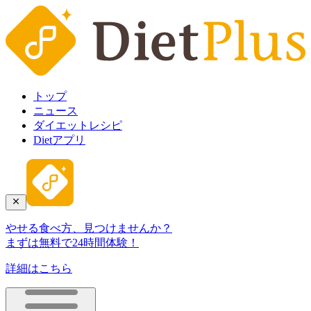
トップ
ニュース
ダイエットレシピ
Dietアプリ
やせる食べ方、見つけませんか？
まずは無料で24時間体験！
詳細はこちら