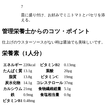
7
皿に盛り付け、お好みでミニトマトとパセリを添
える。
管理栄養士からのコツ・ポイント
仕上げのウスターソースがない時は醤油でも美味しいです。
栄養素
（1人分）
エネルギー
220kcal
ビタミンB2
0.13mg
たんぱく質
13.1g
葉酸
20μg
脂質
13.8g
ビタミンC
19mg
炭水化物
14.1g
コレステロール
37mg
カルシウム
21mg
食物繊維総量
5.1g
鉄
0.9mg
食塩相当量
0.9g
ビタミンB1
0.48mg