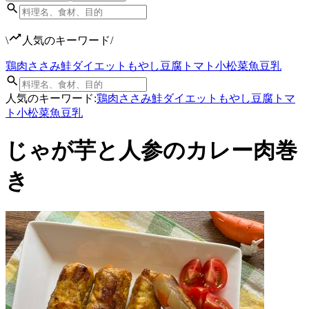
\
人気のキーワード
/
鶏肉
ささみ
鮭
ダイエット
もやし
豆腐
トマト
小松菜
魚
豆乳
人気のキーワード:
鶏肉
ささみ
鮭
ダイエット
もやし
豆腐
トマ
ト
小松菜
魚
豆乳
じゃが芋と人参のカレー肉巻
き