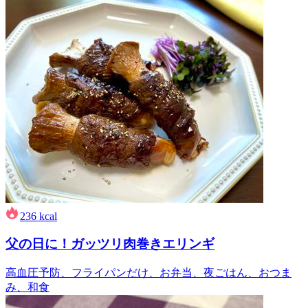
236
kcal
父の日に！ガッツリ肉巻きエリンギ
高血圧予防、フライパンだけ、お弁当、夜ごはん、おつま
み、和食