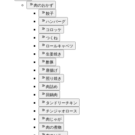
肉のおかず
餃子
ハンバーグ
コロッケ
つくね
ロールキャベツ
生姜焼き
酢豚
唐揚げ
照り焼き
肉詰め
回鍋肉
タンドリーチキン
チンジャオロース
肉じゃが
肉の煮物