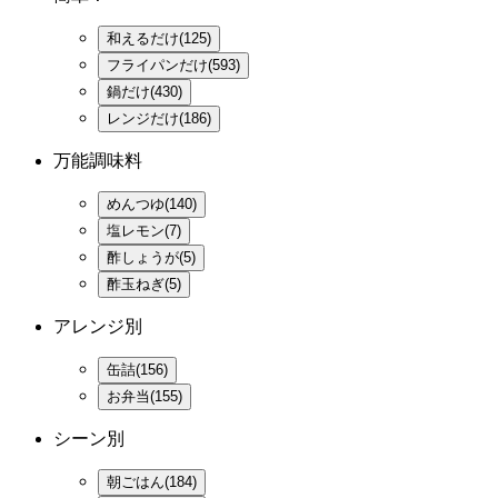
和えるだけ(125)
フライパンだけ(593)
鍋だけ(430)
レンジだけ(186)
万能調味料
めんつゆ(140)
塩レモン(7)
酢しょうが(5)
酢玉ねぎ(5)
アレンジ別
缶詰(156)
お弁当(155)
シーン別
朝ごはん(184)