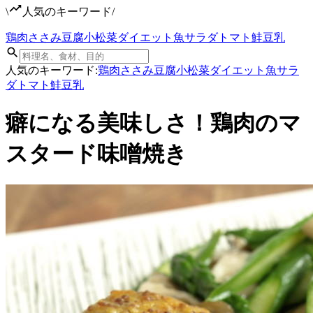
\
人気のキーワード
/
鶏肉
ささみ
豆腐
小松菜
ダイエット
魚
サラダ
トマト
鮭
豆乳
人気のキーワード:
鶏肉
ささみ
豆腐
小松菜
ダイエット
魚
サラ
ダ
トマト
鮭
豆乳
癖になる美味しさ！鶏肉のマ
スタード味噌焼き