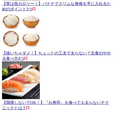
【実は低カロリー！】バナナでスリムな身体を手に入れるた
めのポイント3つ
【抜いちゃダメ！】ちょっとの工夫で太らない？主食のやせ
る食べ方4つ
【我慢しないでOK！】『お寿司』を食べても太らないテク
ニックとは？