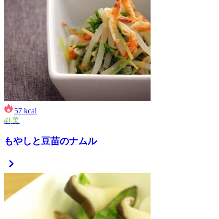
57
kcal
副菜
もやしと豆苗のナムル