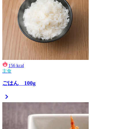
156
kcal
主食
ごはん 100g