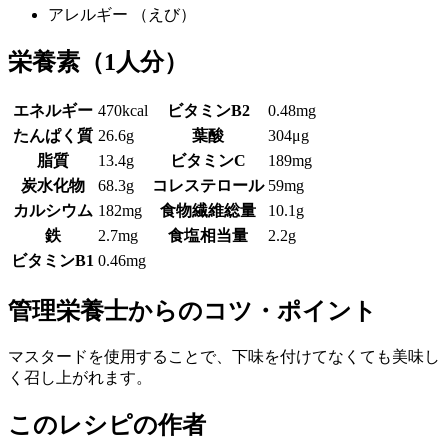
アレルギー
（えび）
栄養素
（1人分）
エネルギー
470kcal
ビタミンB2
0.48mg
たんぱく質
26.6g
葉酸
304μg
脂質
13.4g
ビタミンC
189mg
炭水化物
68.3g
コレステロール
59mg
カルシウム
182mg
食物繊維総量
10.1g
鉄
2.7mg
食塩相当量
2.2g
ビタミンB1
0.46mg
管理栄養士からのコツ・ポイント
マスタードを使用することで、下味を付けてなくても美味し
く召し上がれます。
このレシピの作者