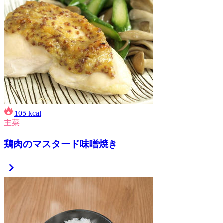
105
kcal
主菜
鶏肉のマスタード味噌焼き