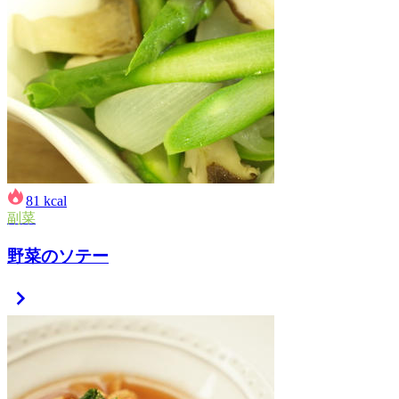
81
kcal
副菜
野菜のソテー