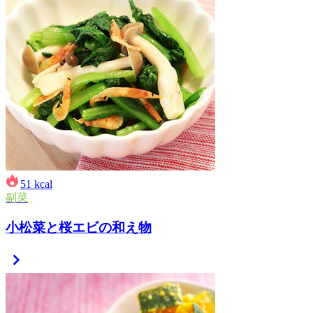
51
kcal
副菜
小松菜と桜エビの和え物