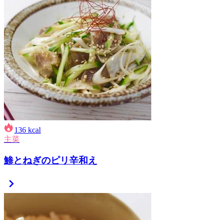
136
kcal
主菜
鯵とねぎのピリ辛和え