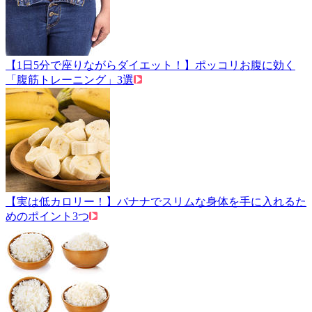
【1日5分で座りながらダイエット！】ポッコリお腹に効く
「腹筋トレーニング」3選
【実は低カロリー！】バナナでスリムな身体を手に入れるた
めのポイント3つ