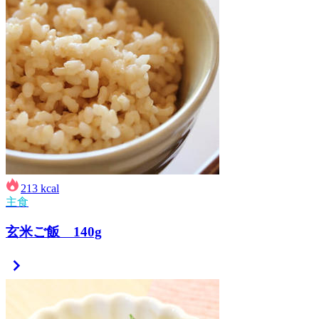
213
kcal
主食
玄米ご飯 140g