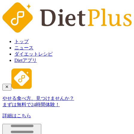
トップ
ニュース
ダイエットレシピ
Dietアプリ
やせる食べ方、見つけませんか？
まずは無料で24時間体験！
詳細はこちら