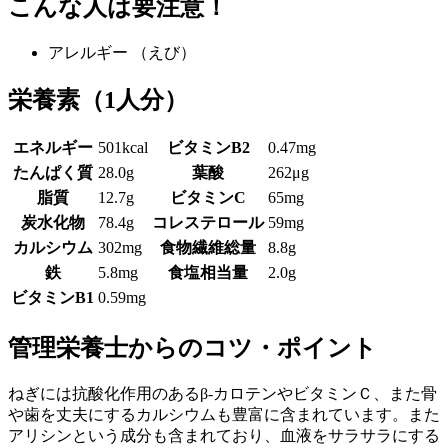
こんな人は要注意！
アレルギー
（えび）
栄養素
（1人分）
エネルギー
501kcal
ビタミンB2
0.47mg
たんぱく質
28.0g
葉酸
262μg
脂質
12.7g
ビタミンC
65mg
炭水化物
78.4g
コレステロール
59mg
カルシウム
302mg
食物繊維総量
8.8g
鉄
5.8mg
食塩相当量
2.0g
ビタミンB1
0.59mg
管理栄養士からのコツ・ポイント
ねぎには抗酸化作用のあるβ-カロテンやビタミンＣ、また骨
や歯を丈夫にするカルシウムも豊富に含まれています。また
アリシンという成分も含まれており、血液をサラサラにする