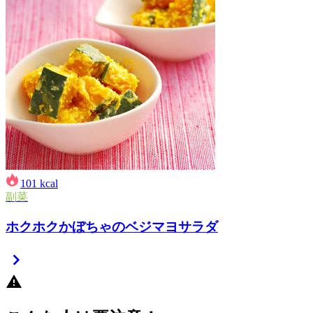
101
kcal
副菜
ホクホクかぼちゃのベジマヨサラダ