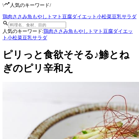
\
人気のキーワード
/
鶏肉
ささみ
魚
もやし
トマト
豆腐
ダイエット
小松菜
豆乳
サラダ
人気のキーワード:
鶏肉
ささみ
魚
もやし
トマト
豆腐
ダイエッ
ト
小松菜
豆乳
サラダ
ピリっと食欲そそる♪鯵とね
ぎのピリ辛和え