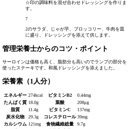
☆印の調味料を混ぜ合わせドレッシングを作りま
す。
7
2のサラダ、じゃが芋、ブロッコリー、牛肉を皿
に盛り、ドレッシングを添えて供します。
管理栄養士からのコツ・ポイント
サーロインは価格も高く、脂肪分も高いのでランプの部分を
使ったステーキです。和風ドレッシングを添えました。
栄養素
（1人分）
エネルギー
274kcal
ビタミンB2
0.44mg
たんぱく質
18.0g
葉酸
208μg
脂質
11.4g
ビタミンC
137mg
炭水化物
29.3g
コレステロール
39mg
カルシウム
121mg
食物繊維総量
9.7g