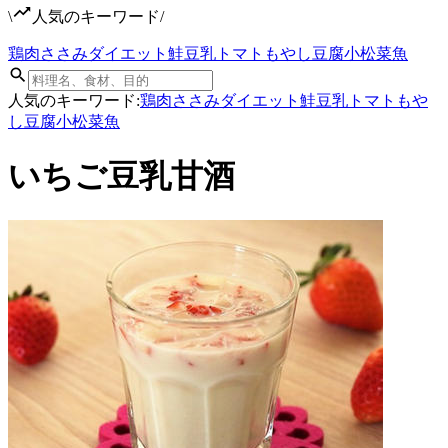
\
人気のキーワード
/
鶏肉
ささみ
ダイエット
鮭
豆乳
トマト
もやし
豆腐
小松菜
魚
人気のキーワード:
鶏肉
ささみ
ダイエット
鮭
豆乳
トマト
もや
し
豆腐
小松菜
魚
いちご豆乳甘酒