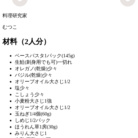
料理研究家
むつこ
材料
（2人分）
ベースパスタ
1パック(145g)
生鮭(刺身用でも可)
一切れ
オレガノ(乾燥)
少々
バジル(乾燥)
少々
オリーブオイル
大さじ1/2
塩
少々
こしょう
少々
小麦粉
大さじ1強
オリーブオイル
大さじ1/2
玉ねぎ
1/4個(60g)
しめじ
1/2パック
ほうれん草
1房(30g)
みりん
大さじ1