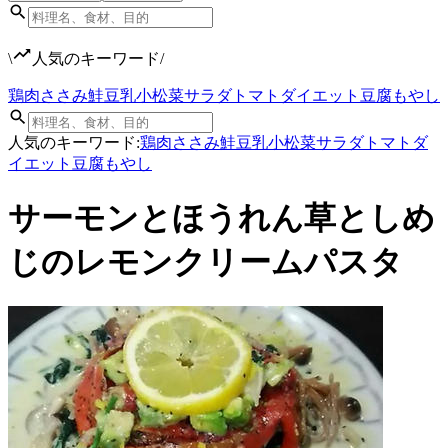
\
人気のキーワード
/
鶏肉
ささみ
鮭
豆乳
小松菜
サラダ
トマト
ダイエット
豆腐
もやし
人気のキーワード:
鶏肉
ささみ
鮭
豆乳
小松菜
サラダ
トマト
ダ
イエット
豆腐
もやし
サーモンとほうれん草としめ
じのレモンクリームパスタ