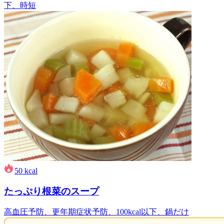
下、時短
50
kcal
たっぷり根菜のスープ
高血圧予防、更年期症状予防、100kcal以下、鍋だけ