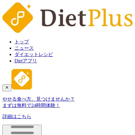
トップ
ニュース
ダイエットレシピ
Dietアプリ
やせる食べ方、見つけませんか？
まずは無料で24時間体験！
詳細はこちら