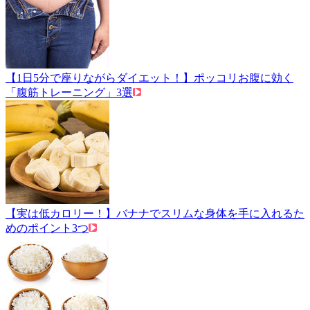
【1日5分で座りながらダイエット！】ポッコリお腹に効く
「腹筋トレーニング」3選
【実は低カロリー！】バナナでスリムな身体を手に入れるた
めのポイント3つ