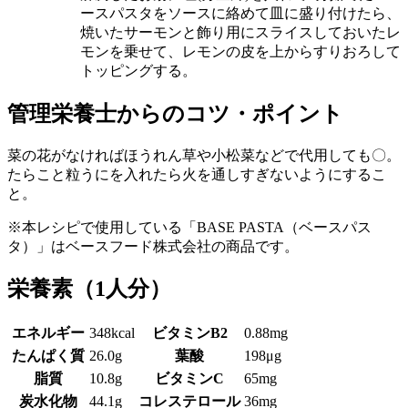
ースパスタをソースに絡めて皿に盛り付けたら、
焼いたサーモンと飾り用にスライスしておいたレ
モンを乗せて、レモンの皮を上からすりおろして
トッピングする。
管理栄養士からのコツ・ポイント
菜の花がなければほうれん草や小松菜などで代用しても〇。
たらこと粒うにを入れたら火を通しすぎないようにするこ
と。
※本レシピで使用している「BASE PASTA（ベースパス
タ）」はベースフード株式会社の商品です。
栄養素
（1人分）
エネルギー
348kcal
ビタミンB2
0.88mg
たんぱく質
26.0g
葉酸
198μg
脂質
10.8g
ビタミンC
65mg
炭水化物
44.1g
コレステロール
36mg