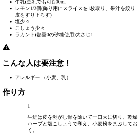
牛乳(豆乳でも可)
200ml
レモン
1/2個(飾り用にスライスを1枚取り、果汁を絞り
皮をすり下ろす)
塩
少々
こしょう
少々
ラカント(熱量0の砂糖使用)
大さじ1
こんな人は要注意！
アレルギー
（小麦、乳）
作り方
1
生鮭は皮を剥がし骨を除いて一口大に切り、乾燥
ハーブと塩こしょうで和え、小麦粉をまぶしてお
く。