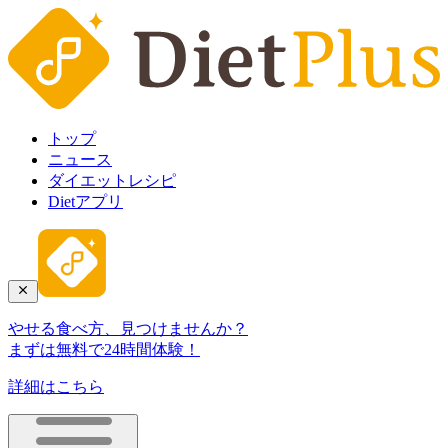
トップ
ニュース
ダイエットレシピ
Dietアプリ
やせる食べ方、見つけませんか？
まずは無料で24時間体験！
詳細はこちら