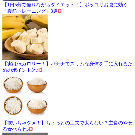
【1日5分で座りながらダイエット！】ポッコリお腹に効く
「腹筋トレーニング」3選
【実は低カロリー！】バナナでスリムな身体を手に入れるた
めのポイント3つ
【抜いちゃダメ！】ちょっとの工夫で太らない？主食のやせ
る食べ方4つ