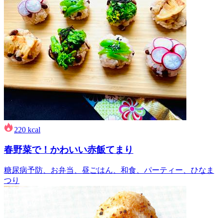
220
kcal
春野菜で！かわいい赤飯てまり
糖尿病予防、お弁当、昼ごはん、和食、パーティー、ひなま
つり