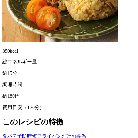
350kcal
総エネルギー量
約15分
調理時間
約180円
費用目安（1人分）
このレシピの特徴
夏バテ予防
時短
フライパンだけ
お弁当