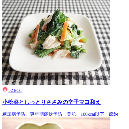
52
kcal
小松菜としっとりささみの辛子マヨ和え
糖尿病予防、更年期症状予防、美肌、100kcal以下、節約