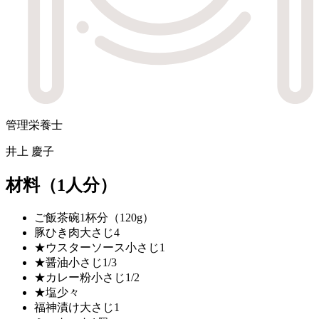
管理栄養士
井上 慶子
材料
（1人分）
ご飯
茶碗1杯分（120g）
豚ひき肉
大さじ4
★ウスターソース
小さじ1
★醤油
小さじ1/3
★カレー粉
小さじ1/2
★塩
少々
福神漬け
大さじ1