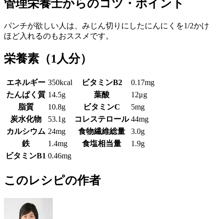
管理栄養士からのコツ・ポイント
パンチが欲しい人は、みじん切りにしたにんにくを1/2かけ
ほど入れるのもおススメです。
栄養素
（1人分）
エネルギー
350kcal
ビタミンB2
0.17mg
たんぱく質
14.5g
葉酸
12μg
脂質
10.8g
ビタミンC
5mg
炭水化物
53.1g
コレステロール
44mg
カルシウム
24mg
食物繊維総量
3.0g
鉄
1.4mg
食塩相当量
1.9g
ビタミンB1
0.46mg
このレシピの作者