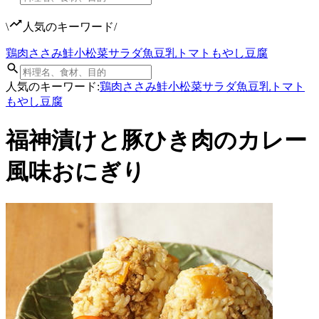
\
人気のキーワード
/
鶏肉
ささみ
鮭
小松菜
サラダ
魚
豆乳
トマト
もやし
豆腐
人気のキーワード:
鶏肉
ささみ
鮭
小松菜
サラダ
魚
豆乳
トマト
もやし
豆腐
福神漬けと豚ひき肉のカレー
風味おにぎり