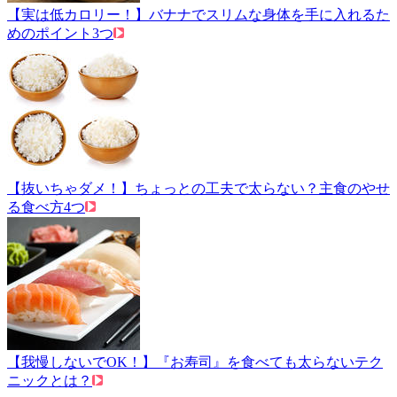
【実は低カロリー！】バナナでスリムな身体を手に入れるた
めのポイント3つ
【抜いちゃダメ！】ちょっとの工夫で太らない？主食のやせ
る食べ方4つ
【我慢しないでOK！】『お寿司』を食べても太らないテク
ニックとは？