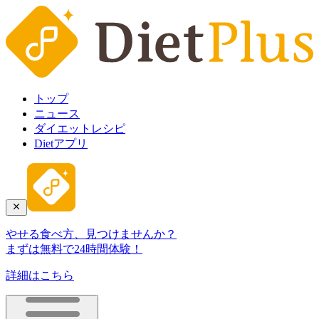
トップ
ニュース
ダイエットレシピ
Dietアプリ
やせる食べ方、見つけませんか？
まずは無料で24時間体験！
詳細はこちら