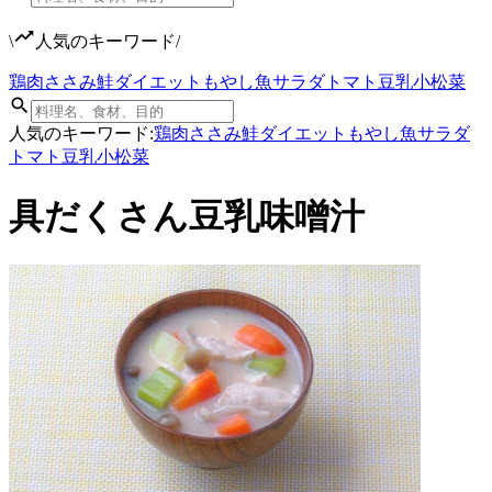
\
人気のキーワード
/
鶏肉
ささみ
鮭
ダイエット
もやし
魚
サラダ
トマト
豆乳
小松菜
人気のキーワード:
鶏肉
ささみ
鮭
ダイエット
もやし
魚
サラダ
トマト
豆乳
小松菜
具だくさん豆乳味噌汁