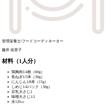
管理栄養士/フードコーディネーター
藤井 佑里子
材料
（1人分）
鶏胸肉
1/4枚（60g）
長ねぎ
1/5本（30g）
にんじん
1/8本（15g）
しめじ
1/4パック（30g）
豆乳
大さじ2
味噌
大さじ1/2
水
120㏄