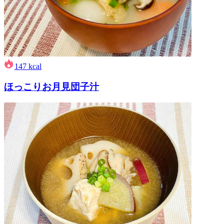
147
kcal
ほっこりお月見団子汁