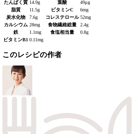
たんぱく質
14.9g
葉酸
49μg
脂質
11.5g
ビタミンC
6mg
炭水化物
7.6g
コレステロール
52mg
カルシウム
28mg
食物繊維総量
2.4g
鉄
1.1mg
食塩相当量
0.8g
ビタミンB1
0.11mg
このレシピの作者