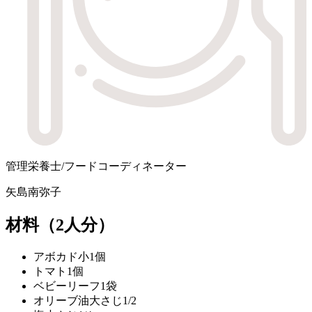
管理栄養士/フードコーディネーター
矢島南弥子
材料
（2人分）
アボカド
小1個
トマト
1個
ベビーリーフ
1袋
オリーブ油
大さじ1/2