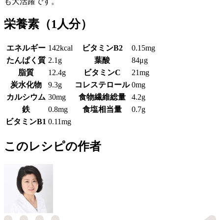
も大活躍です。
栄養素
（1人分）
エネルギー
142kcal
ビタミンB2
0.15mg
たんぱく質
2.1g
葉酸
84μg
脂質
12.4g
ビタミンC
21mg
炭水化物
9.3g
コレステロール
0mg
カルシウム
30mg
食物繊維総量
4.2g
鉄
0.8mg
食塩相当量
0.7g
ビタミンB1
0.11mg
このレシピの作者