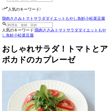
\
人気のキーワード
/
鶏肉
ささみ
トマト
サラダ
ダイエット
もやし
魚
鮭
小松菜
豆腐
人気のキーワード:
鶏肉
ささみ
トマト
サラダ
ダイエット
もや
し
魚
鮭
小松菜
豆腐
おしゃれサラダ！トマトとア
ボカドのカプレーゼ