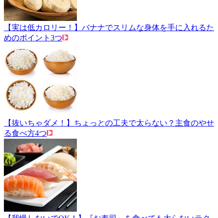
【実は低カロリー！】バナナでスリムな身体を手に入れるた
めのポイント3つ
【抜いちゃダメ！】ちょっとの工夫で太らない？主食のやせ
る食べ方4つ