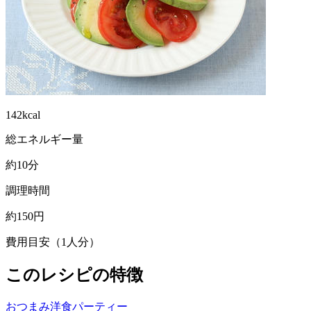
142kcal
総エネルギー量
約10分
調理時間
約150円
費用目安（1人分）
このレシピの特徴
おつまみ
洋食
パーティー