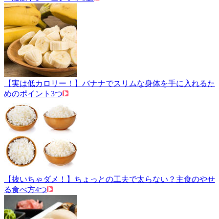
【実は低カロリー！】バナナでスリムな身体を手に入れるた
めのポイント3つ
【抜いちゃダメ！】ちょっとの工夫で太らない？主食のやせ
る食べ方4つ