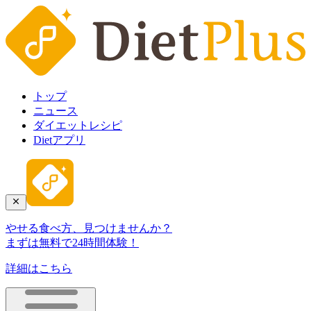
トップ
ニュース
ダイエットレシピ
Dietアプリ
やせる食べ方、見つけませんか？
まずは無料で24時間体験！
詳細はこちら