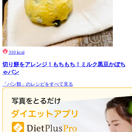
310
kcal
切り餅をアレンジ！もちもち！ミルク黒豆かぼち
ゃパン
「パン類」のレシピをすべて見る