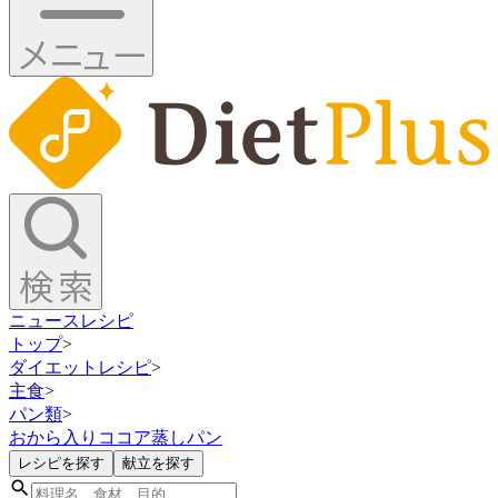
ニュース
レシピ
トップ
>
ダイエットレシピ
>
主食
>
パン類
>
おから入りココア蒸しパン
レシピを探す
献立を探す