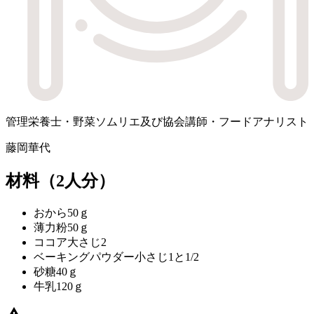
管理栄養士・野菜ソムリエ及び協会講師・フードアナリスト
藤岡華代
材料
（2人分）
おから
50ｇ
薄力粉
50ｇ
ココア
大さじ2
ベーキングパウダー
小さじ1と1/2
砂糖
40ｇ
牛乳
120ｇ