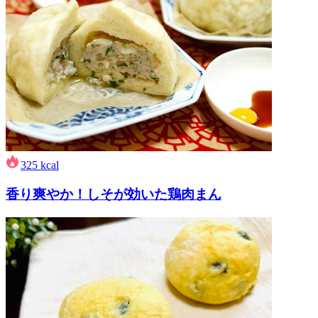
325
kcal
香り爽やか！しそが効いた鶏肉まん