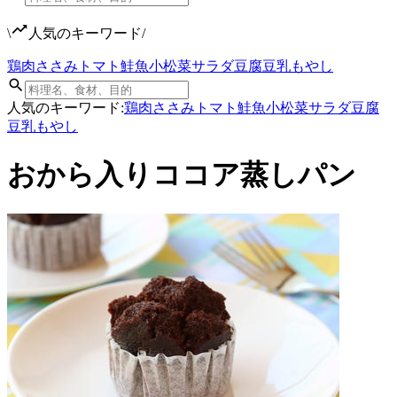
\
人気のキーワード
/
鶏肉
ささみ
トマト
鮭
魚
小松菜
サラダ
豆腐
豆乳
もやし
人気のキーワード:
鶏肉
ささみ
トマト
鮭
魚
小松菜
サラダ
豆腐
豆乳
もやし
おから入りココア蒸しパン