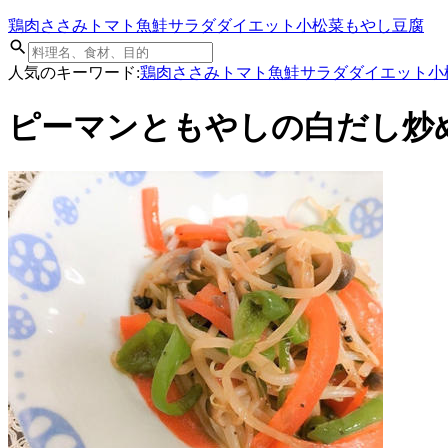
鶏肉
ささみ
トマト
魚
鮭
サラダ
ダイエット
小松菜
もやし
豆腐
人気のキーワード:
鶏肉
ささみ
トマト
魚
鮭
サラダ
ダイエット
小
ピーマンともやしの白だし炒