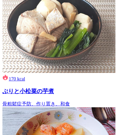
170
kcal
ぶりと小松菜の芋煮
骨粗鬆症予防、作り置き、和食