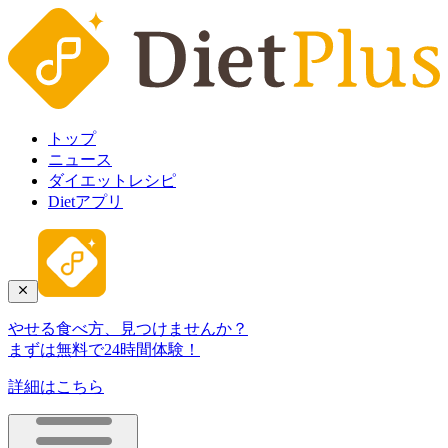
トップ
ニュース
ダイエットレシピ
Dietアプリ
やせる食べ方、見つけませんか？
まずは無料で24時間体験！
詳細はこちら