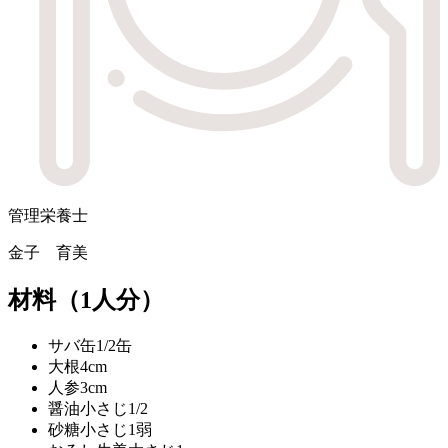
管理栄養士
金子 育美
材料
（1人分）
サバ缶
1/2缶
大根
4cm
人参
3cm
醤油
小さじ1/2
砂糖
小さじ1弱