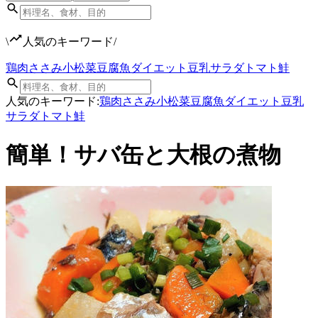
\
人気のキーワード
/
鶏肉
ささみ
小松菜
豆腐
魚
ダイエット
豆乳
サラダ
トマト
鮭
人気のキーワード:
鶏肉
ささみ
小松菜
豆腐
魚
ダイエット
豆乳
サラダ
トマト
鮭
簡単！サバ缶と大根の煮物