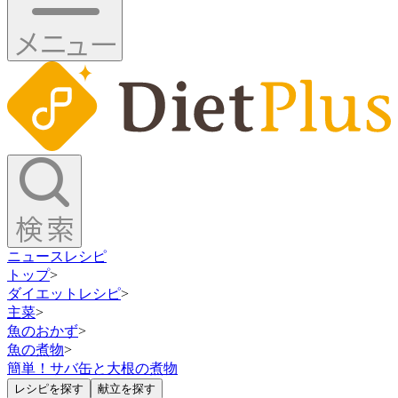
ニュース
レシピ
トップ
>
ダイエットレシピ
>
主菜
>
魚のおかず
>
魚の煮物
>
簡単！サバ缶と大根の煮物
レシピを探す
献立を探す