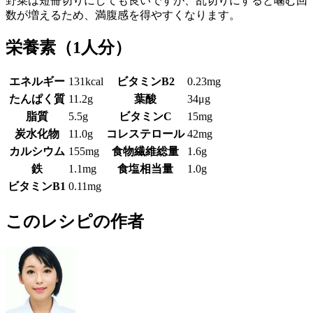
野菜は短冊切りにしても良いですが、乱切りにすると噛む回
数が増えるため、満腹感を得やすくなります。
栄養素
（1人分）
エネルギー
131kcal
ビタミンB2
0.23mg
たんぱく質
11.2g
葉酸
34μg
脂質
5.5g
ビタミンC
15mg
炭水化物
11.0g
コレステロール
42mg
カルシウム
155mg
食物繊維総量
1.6g
鉄
1.1mg
食塩相当量
1.0g
ビタミンB1
0.11mg
このレシピの作者