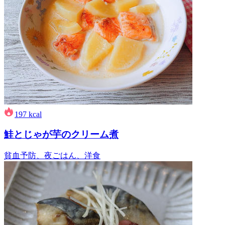
197
kcal
鮭とじゃが芋のクリーム煮
貧血予防、夜ごはん、洋食