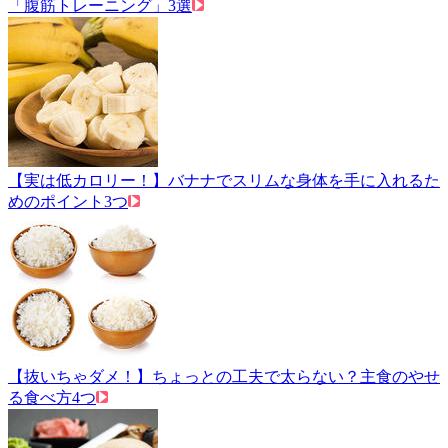
「腹筋トレーニング」3選
【実は低カロリー！】バナナでスリムな身体を手に入れるた
めのポイント3つ
【抜いちゃダメ！】ちょっとの工夫で太らない？主食のやせ
る食べ方4つ