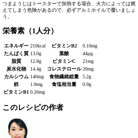
つまようじはトースターで加熱する場合、火力によっては燃
えてしまう危険があるので、必ずアルミホイルで覆いましょ
う。
栄養素
（1人分）
エネルギー
210kcal
ビタミンB2
0.10mg
たんぱく質
13.0g
葉酸
44μg
脂質
12.8g
ビタミンC
21mg
炭水化物
14.4g
コレステロール
20mg
カルシウム
140mg
食物繊維総量
5.2g
鉄
1.9mg
食塩相当量
0.9g
ビタミンB1
0.26mg
このレシピの作者