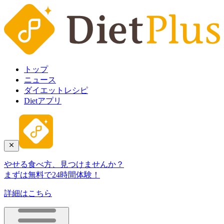
トップ
ニュース
ダイエットレシピ
Dietアプリ
やせる食べ方、見つけませんか？
まずは無料で24時間体験！
詳細はこちら