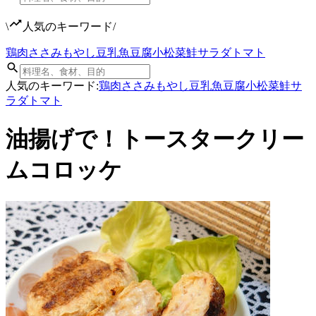
\
人気のキーワード
/
鶏肉
ささみ
もやし
豆乳
魚
豆腐
小松菜
鮭
サラダ
トマト
人気のキーワード:
鶏肉
ささみ
もやし
豆乳
魚
豆腐
小松菜
鮭
サ
ラダ
トマト
油揚げで！トースタークリー
ムコロッケ