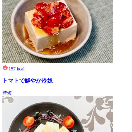
157
kcal
トマトで鮮やか冷奴
時短