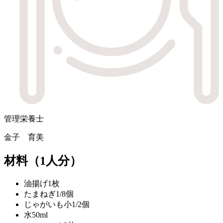
管理栄養士
金子 育美
材料
（1人分）
油揚げ
1枚
たまねぎ
1/8個
じゃがいも
小1/2個
水
50ml