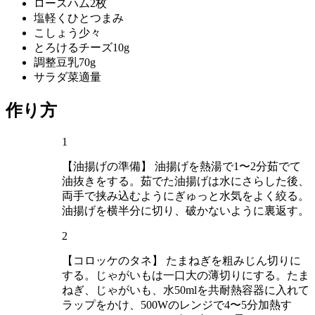
ロースハム
2枚
塩
軽くひとつまみ
こしょう
少々
とろけるチーズ
10g
調整豆乳
70g
サラダ菜
適量
作り方
1
【油揚げの準備】 油揚げを熱湯で1〜2分茹でて
油抜きをする。茹でた油揚げは水にさらした後、
両手で挟み込むようにぎゅっと水気をよく絞る。
油揚げを横半分に切り、破かないように裏返す。
2
【コロッケのタネ】 たまねぎを粗みじん切りに
する。じゃがいもは一口大の薄切りにする。たま
ねぎ、じゃがいも、水50mlを共耐熱容器に入れて
ラップをかけ、500Wのレンジで4〜5分加熱す