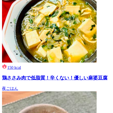
150
kcal
鶏ささみ肉で低脂質！辛くない！優しい麻婆豆腐
夜ごはん