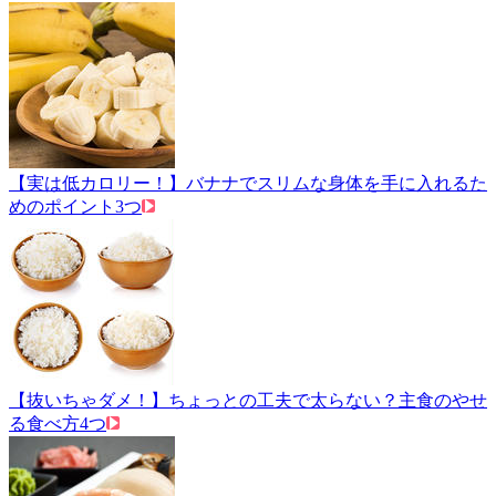
【実は低カロリー！】バナナでスリムな身体を手に入れるた
めのポイント3つ
【抜いちゃダメ！】ちょっとの工夫で太らない？主食のやせ
る食べ方4つ