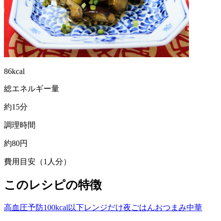
86kcal
総エネルギー量
約15分
調理時間
約80円
費用目安（1人分）
このレシピの特徴
高血圧予防
100kcal以下
レンジだけ
夜ごはん
おつまみ
中華