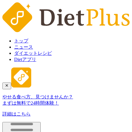
トップ
ニュース
ダイエットレシピ
Dietアプリ
やせる食べ方、見つけませんか？
まずは無料で24時間体験！
詳細はこちら