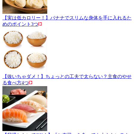
【実は低カロリー！】バナナでスリムな身体を手に入れるた
めのポイント3つ
【抜いちゃダメ！】ちょっとの工夫で太らない？主食のやせ
る食べ方4つ