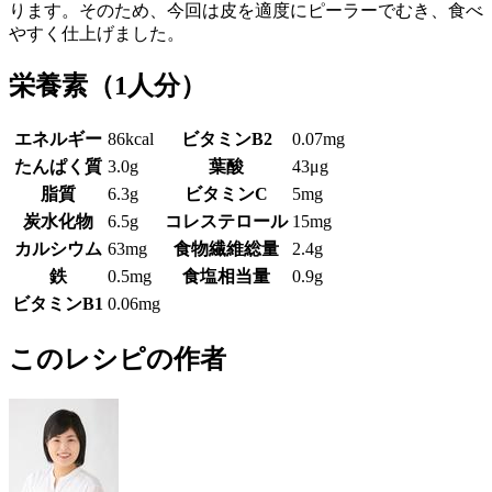
ります。そのため、今回は皮を適度にピーラーでむき、食べ
やすく仕上げました。
栄養素
（1人分）
エネルギー
86kcal
ビタミンB2
0.07mg
たんぱく質
3.0g
葉酸
43μg
脂質
6.3g
ビタミンC
5mg
炭水化物
6.5g
コレステロール
15mg
カルシウム
63mg
食物繊維総量
2.4g
鉄
0.5mg
食塩相当量
0.9g
ビタミンB1
0.06mg
このレシピの作者