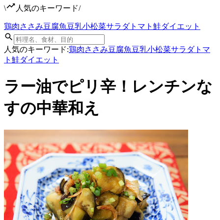
\
人気のキーワード
/
鶏肉
ささみ
豆腐
魚
豆乳
小松菜
サラダ
トマト
鮭
ダイエット
人気のキーワード:
鶏肉
ささみ
豆腐
魚
豆乳
小松菜
サラダ
トマ
ト
鮭
ダイエット
ラー油でピリ辛！レンチンな
すの中華和え