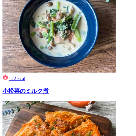
122
kcal
小松菜のミルク煮