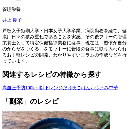
管理栄養士
井上 慶子
戸板女子短期大学・日本女子大学卒業。病院勤務を経て、健
康は日々の積み重ねであることを実感。その後フリーの管理
栄養士として特定保健指導業務に従事。現在は「習慣が自分
のからだをつくる」をモットーに普段の食事に取り入れられ
るお手軽レシピの開発、わかりやすいコラムの作成などを行
っています。
関連するレシピの特徴から探す
高血圧予防
100kcal以下
レンジだけ
夜ごはん
おつまみ
中華
「副菜」のレシピ