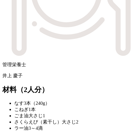
管理栄養士
井上 慶子
材料
（2人分）
なす
3本（240g）
こねぎ
1本
ごま油
大さじ1
さくらえび（素干し）
大さじ2
ラー油
3～4滴