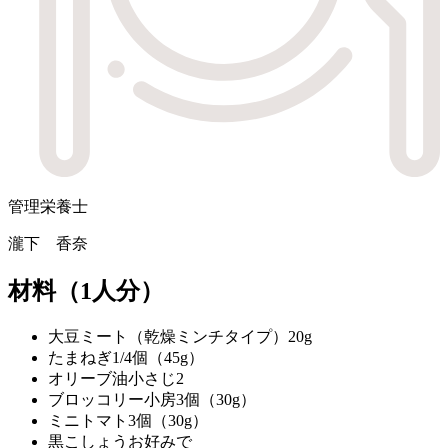
管理栄養士
瀧下 香奈
材料
（1人分）
大豆ミート（乾燥ミンチタイプ）
20g
たまねぎ
1/4個（45g）
オリーブ油
小さじ2
ブロッコリー
小房3個（30g）
ミニトマト
3個（30g）
黒こしょう
お好みで