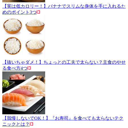
【実は低カロリー！】バナナでスリムな身体を手に入れるた
めのポイント3つ
【抜いちゃダメ！】ちょっとの工夫で太らない？主食のやせ
る食べ方4つ
【我慢しないでOK！】『お寿司』を食べても太らないテク
ニックとは？