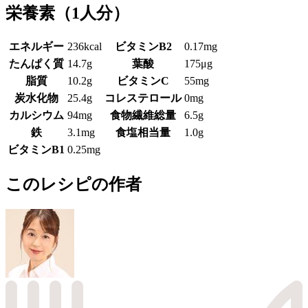
栄養素
（1人分）
エネルギー
236kcal
ビタミンB2
0.17mg
たんぱく質
14.7g
葉酸
175μg
脂質
10.2g
ビタミンC
55mg
炭水化物
25.4g
コレステロール
0mg
カルシウム
94mg
食物繊維総量
6.5g
鉄
3.1mg
食塩相当量
1.0g
ビタミンB1
0.25mg
このレシピの作者