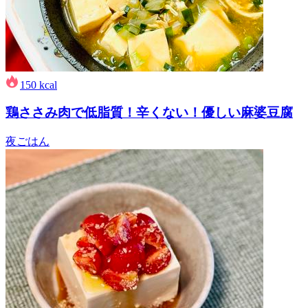
150
kcal
鶏ささみ肉で低脂質！辛くない！優しい麻婆豆腐
夜ごはん