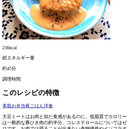
236kcal
総エネルギー量
約45分
調理時間
このレシピの特徴
美肌
お弁当
夜ごはん
洋食
大豆ミートはお肉と似た食感があるのに、低脂質でカロリー
は一般的な豚ひき肉の約半分、コレステロールについてはゼ
ロです。お肉では摂ることが出来ない食物繊維やイソフラボ