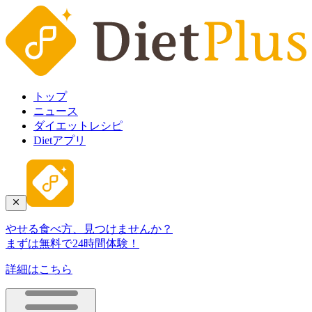
トップ
ニュース
ダイエットレシピ
Dietアプリ
やせる食べ方、見つけませんか？
まずは無料で24時間体験！
詳細はこちら