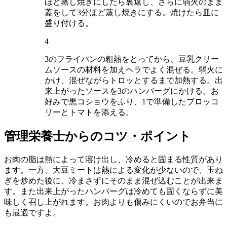
ほど蒸し焼きにしたら裏返し、さらに弱火のまま
蓋をして3分ほど蒸し焼きにする。焼けたら皿に
盛り付ける。
4
3のフライパンの粗熱をとってから、豆乳クリー
ムソースの材料を加えヘラでよく混ぜる。弱火に
かけ、混ぜながらトロッとするまで加熱する。出
来上がったソースを3のハンバーグにかける。お
好みで黒コショウをふり、1で準備したブロッコ
リーとトマトを添える。
管理栄養士からのコツ・ポイント
お肉の脂は熱によって溶け出し、冷めると固まる性質があり
ます。一方、大豆ミートは熱による変化が少ないので、玉ね
ぎを炒めた後に、冷まさずにそのまま混ぜ込むことが出来ま
す。また出来上がったハンバーグは冷めても固くならずに美
味しく召し上がれます。お肉よりも傷みにくいのでお弁当に
も最適ですよ。