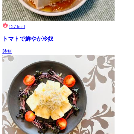
157
kcal
トマトで鮮やか冷奴
時短