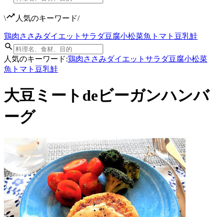
\
人気のキーワード
/
鶏肉
ささみ
ダイエット
サラダ
豆腐
小松菜
魚
トマト
豆乳
鮭
人気のキーワード:
鶏肉
ささみ
ダイエット
サラダ
豆腐
小松菜
魚
トマト
豆乳
鮭
大豆ミートdeビーガンハンバ
ーグ