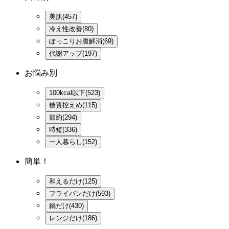
美肌(457)
冷え性改善(80)
ぽっこりお腹解消(69)
代謝アップ(197)
お悩み別
100kcal以下(523)
糖質控えめ(115)
節約(294)
時短(336)
一人暮らし(152)
簡単！
和えるだけ(125)
フライパンだけ(593)
鍋だけ(430)
レンジだけ(186)