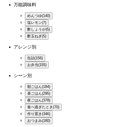
万能調味料
めんつゆ(140)
塩レモン(7)
酢しょうが(5)
酢玉ねぎ(5)
アレンジ別
缶詰(156)
お弁当(155)
シーン別
朝ごはん(184)
昼ごはん(295)
夜ごはん(378)
食べ過ぎたとき(70)
作り置き(346)
おつまみ(180)