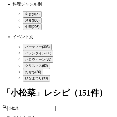
料理ジャンル別
和食(814)
洋食(630)
中華(203)
イベント別
パーティー(305)
バレンタイン(66)
ハロウィーン(38)
クリスマス(62)
おせち(26)
ひなまつり(33)
「小松菜」レシピ
（151件）