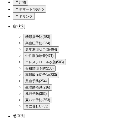
汁物
デザート/おやつ
ドリンク
症状別
糖尿病予防(453)
高血圧予防(534)
更年期症状予防(494)
中性脂肪改善(471)
コレステロール改善(505)
骨粗鬆症予防(233)
高尿酸血症予防(233)
貧血予防(254)
生理痛軽減(216)
風邪予防(362)
夏バテ予防(353)
胃に優しい(33)
美容別