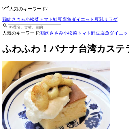
\
人気のキーワード
/
鶏肉
ささみ
小松菜
トマト
鮭
豆腐
魚
ダイエット
豆乳
サラダ
人気のキーワード:
鶏肉
ささみ
小松菜
トマト
鮭
豆腐
魚
ダイエッ
ふわふわ！バナナ台湾カステ