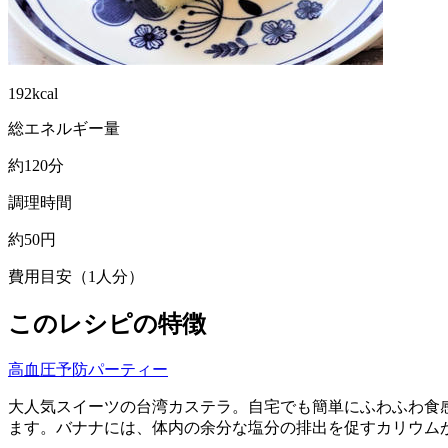
192kcal
総エネルギー量
約120分
調理時間
約50円
費用目安（1人分）
このレシピの特徴
高血圧予防
パーティー
大人気スイーツの台湾カステラ。自宅でも簡単にふわふわ食
ます。バナナには、体内の余分な塩分の排出を促すカリウム