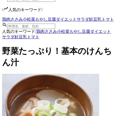
\
人気のキーワード
/
鶏肉
ささみ
小松菜
もやし
豆腐
ダイエット
サラダ
鮭
豆乳
トマト
人気のキーワード:
鶏肉
ささみ
小松菜
もやし
豆腐
ダイエット
サラダ
鮭
豆乳
トマト
野菜たっぷり！基本のけんち
ん汁