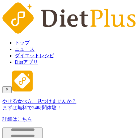
トップ
ニュース
ダイエットレシピ
Dietアプリ
やせる食べ方、見つけませんか？
まずは無料で24時間体験！
詳細はこちら