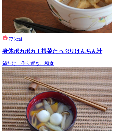
77
kcal
身体ポカポカ！根菜たっぷりけんちん汁
鍋だけ、作り置き、和食