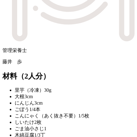
管理栄養士
藤井 歩
材料
（2人分）
里芋（冷凍）
30g
大根
3cm
にんじん
3cm
ごぼう
1/4本
こんにゃく（あく抜き不要）
1/5枚
しいたけ
2枚
ごま油
小さじ1
木綿豆腐
1/3丁