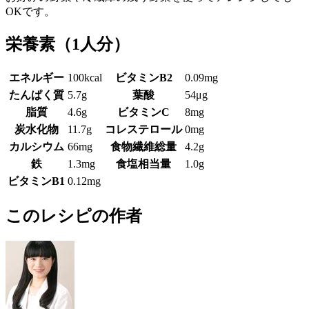
OKです。
栄養素
（1人分）
エネルギー
100kcal
ビタミンB2
0.09mg
たんぱく質
5.7g
葉酸
54μg
脂質
4.6g
ビタミンC
8mg
炭水化物
11.7g
コレステロール
0mg
カルシウム
66mg
食物繊維総量
4.2g
鉄
1.3mg
食塩相当量
1.0g
ビタミンB1
0.12mg
このレシピの作者