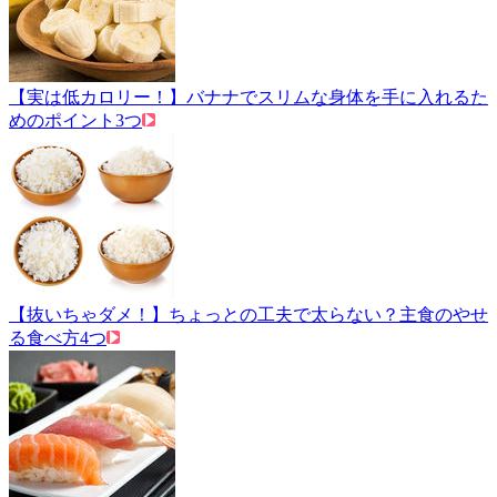
【実は低カロリー！】バナナでスリムな身体を手に入れるた
めのポイント3つ
【抜いちゃダメ！】ちょっとの工夫で太らない？主食のやせ
る食べ方4つ