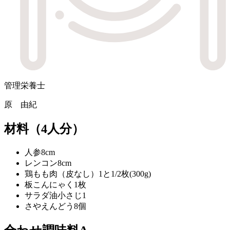
管理栄養士
原 由紀
材料
（4人分）
人参
8cm
レンコン
8cm
鶏もも肉（皮なし）
1と1/2枚(300g)
板こんにゃく
1枚
サラダ油
小さじ1
さやえんどう
8個