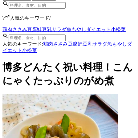
\
人気のキーワード
/
鶏肉
ささみ
豆腐
鮭
豆乳
サラダ
魚
もやし
ダイエット
小松菜
人気のキーワード:
鶏肉
ささみ
豆腐
鮭
豆乳
サラダ
魚
もやし
ダ
イエット
小松菜
博多どんたく祝い料理！こん
にゃくたっぷりのがめ煮