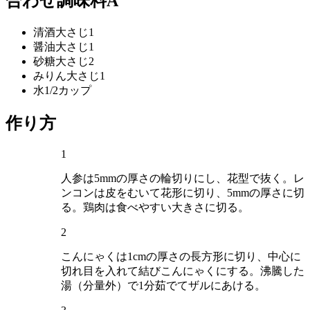
合わせ調味料A
清酒
大さじ1
醤油
大さじ1
砂糖
大さじ2
みりん
大さじ1
水
1/2カップ
作り方
1
人参は5mmの厚さの輪切りにし、花型で抜く。レ
ンコンは皮をむいて花形に切り、5mmの厚さに切
る。鶏肉は食べやすい大きさに切る。
2
こんにゃくは1cmの厚さの長方形に切り、中心に
切れ目を入れて結びこんにゃくにする。沸騰した
湯（分量外）で1分茹でてザルにあける。