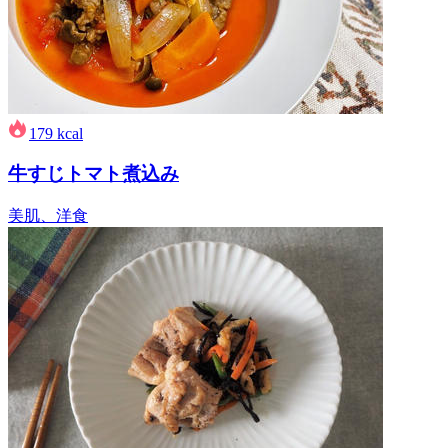
179
kcal
牛すじトマト煮込み
美肌、洋食