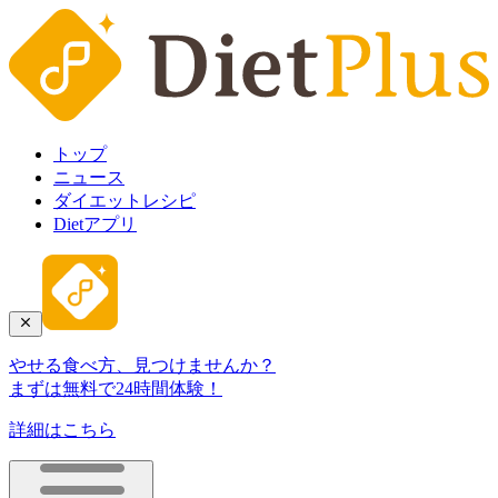
トップ
ニュース
ダイエットレシピ
Dietアプリ
やせる食べ方、見つけませんか？
まずは無料で24時間体験！
詳細はこちら