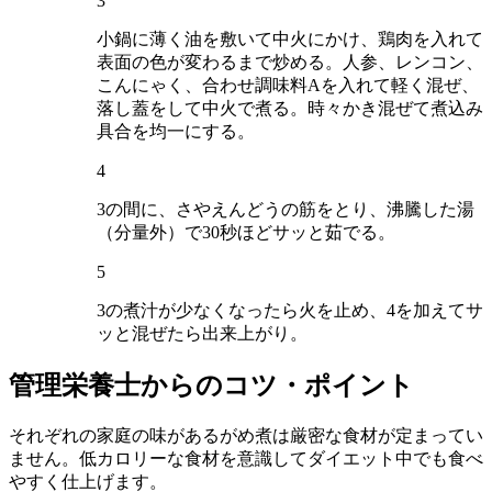
3
小鍋に薄く油を敷いて中火にかけ、鶏肉を入れて
表面の色が変わるまで炒める。人参、レンコン、
こんにゃく、合わせ調味料Aを入れて軽く混ぜ、
落し蓋をして中火で煮る。時々かき混ぜて煮込み
具合を均一にする。
4
3の間に、さやえんどうの筋をとり、沸騰した湯
（分量外）で30秒ほどサッと茹でる。
5
3の煮汁が少なくなったら火を止め、4を加えてサ
ッと混ぜたら出来上がり。
管理栄養士からのコツ・ポイント
それぞれの家庭の味があるがめ煮は厳密な食材が定まってい
ません。低カロリーな食材を意識してダイエット中でも食べ
やすく仕上げます。