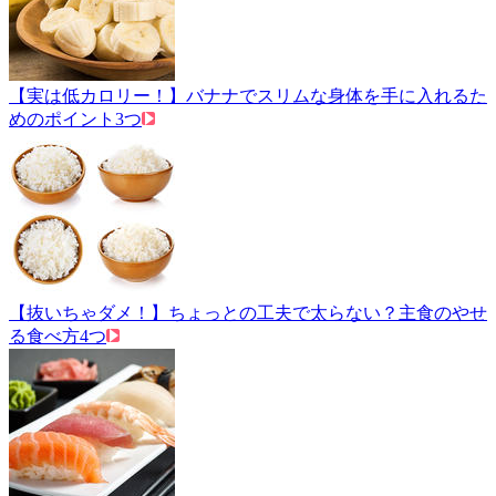
【実は低カロリー！】バナナでスリムな身体を手に入れるた
めのポイント3つ
【抜いちゃダメ！】ちょっとの工夫で太らない？主食のやせ
る食べ方4つ