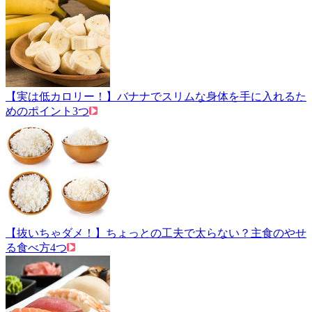
【実は低カロリー！】バナナでスリムな身体を手に入れるた
めのポイント3つ
【抜いちゃダメ！】ちょっとの工夫で太らない？主食のやせ
る食べ方4つ