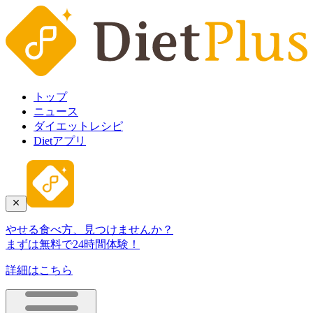
トップ
ニュース
ダイエットレシピ
Dietアプリ
やせる食べ方、見つけませんか？
まずは無料で24時間体験！
詳細はこちら