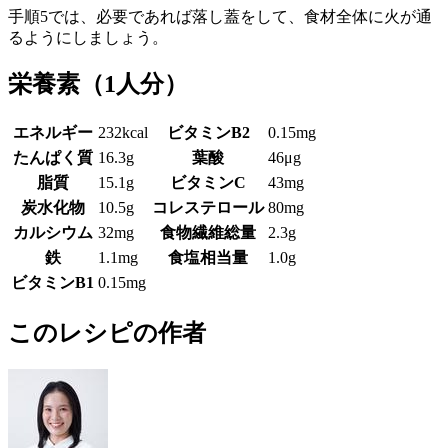
手順5では、必要であれば落し蓋をして、食材全体に火が通
るようにしましょう。
栄養素
（1人分）
エネルギー
232kcal
ビタミンB2
0.15mg
たんぱく質
16.3g
葉酸
46μg
脂質
15.1g
ビタミンC
43mg
炭水化物
10.5g
コレステロール
80mg
カルシウム
32mg
食物繊維総量
2.3g
鉄
1.1mg
食塩相当量
1.0g
ビタミンB1
0.15mg
このレシピの作者