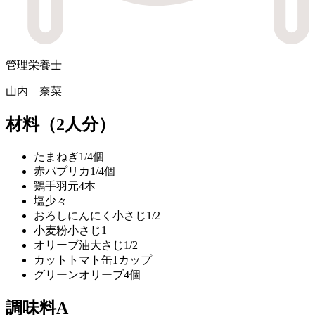
管理栄養士
山内 奈菜
材料
（2人分）
たまねぎ
1/4個
赤パプリカ
1/4個
鶏手羽元
4本
塩
少々
おろしにんにく
小さじ1/2
小麦粉
小さじ1
オリーブ油
大さじ1/2
カットトマト缶
1カップ
グリーンオリーブ
4個
調味料A