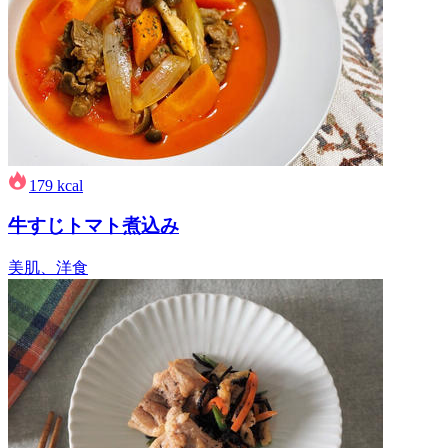
179
kcal
牛すじトマト煮込み
美肌、洋食