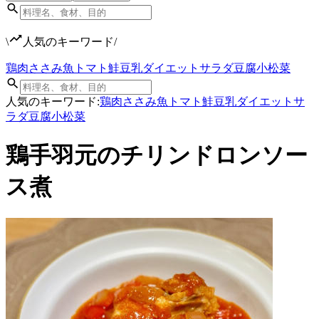
\
人気のキーワード
/
鶏肉
ささみ
魚
トマト
鮭
豆乳
ダイエット
サラダ
豆腐
小松菜
人気のキーワード:
鶏肉
ささみ
魚
トマト
鮭
豆乳
ダイエット
サ
ラダ
豆腐
小松菜
鶏手羽元のチリンドロンソー
ス煮