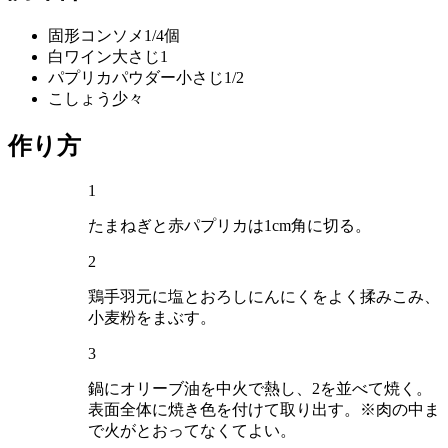
固形コンソメ
1/4個
白ワイン
大さじ1
パプリカパウダー
小さじ1/2
こしょう
少々
作り方
1
たまねぎと赤パプリカは1cm角に切る。
2
鶏手羽元に塩とおろしにんにくをよく揉みこみ、
小麦粉をまぶす。
3
鍋にオリーブ油を中火で熱し、2を並べて焼く。
表面全体に焼き色を付けて取り出す。※肉の中ま
で火がとおってなくてよい。