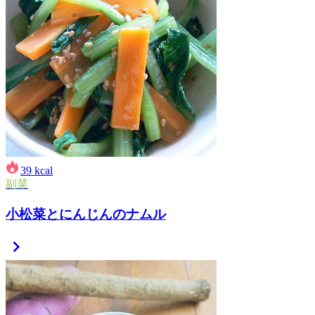
39
kcal
副菜
小松菜とにんじんのナムル