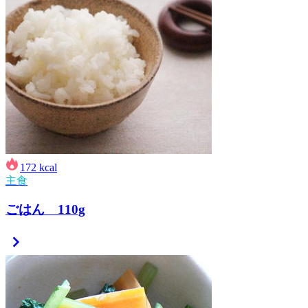
172
kcal
主食
ごはん 110g