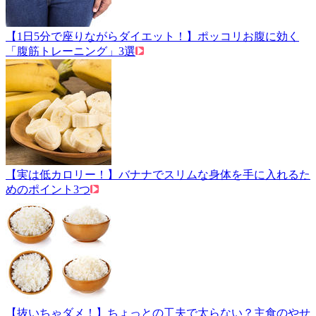
【1日5分で座りながらダイエット！】ポッコリお腹に効く
「腹筋トレーニング」3選
【実は低カロリー！】バナナでスリムな身体を手に入れるた
めのポイント3つ
【抜いちゃダメ！】ちょっとの工夫で太らない？主食のやせ