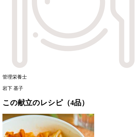
管理栄養士
岩下 基子
この献立のレシピ（4品）