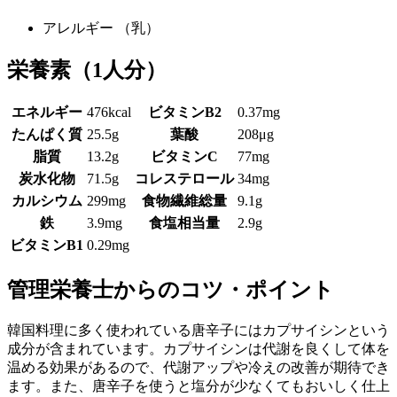
アレルギー
（乳）
栄養素
（1人分）
エネルギー
476kcal
ビタミンB2
0.37mg
たんぱく質
25.5g
葉酸
208μg
脂質
13.2g
ビタミンC
77mg
炭水化物
71.5g
コレステロール
34mg
カルシウム
299mg
食物繊維総量
9.1g
鉄
3.9mg
食塩相当量
2.9g
ビタミンB1
0.29mg
管理栄養士からのコツ・ポイント
韓国料理に多く使われている唐辛子にはカプサイシンという
成分が含まれています。カプサイシンは代謝を良くして体を
温める効果があるので、代謝アップや冷えの改善が期待でき
ます。また、唐辛子を使うと塩分が少なくてもおいしく仕上