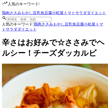
\
人気のキーワード
/
鶏肉
ささみ
もやし
豆乳
魚
豆腐
小松菜
トマト
サラダ
ダイエット
人気のキーワード:
鶏肉
ささみ
もやし
豆乳
魚
豆腐
小松菜
トマ
ト
サラダ
ダイエット
辛さはお好みで☆ささみでヘ
ルシー！チーズダッカルビ