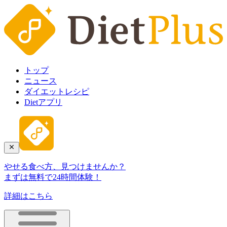
トップ
ニュース
ダイエットレシピ
Dietアプリ
やせる食べ方、見つけませんか？
まずは無料で24時間体験！
詳細はこちら