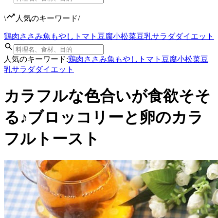
\
人気のキーワード
/
鶏肉
ささみ
魚
もやし
トマト
豆腐
小松菜
豆乳
サラダ
ダイエット
人気のキーワード:
鶏肉
ささみ
魚
もやし
トマト
豆腐
小松菜
豆
乳
サラダ
ダイエット
カラフルな色合いが食欲そそ
る♪ブロッコリーと卵のカラ
フルトースト