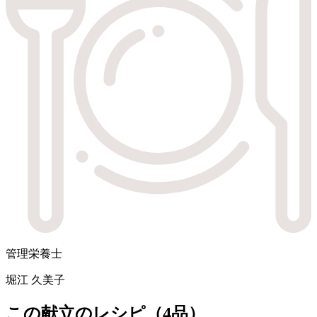
管理栄養士
堀江 久美子
この献立のレシピ（4品）