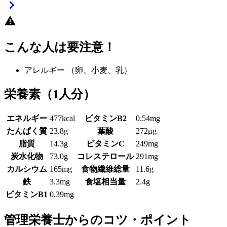
こんな人は要注意！
アレルギー
（卵、小麦、乳）
栄養素
（1人分）
エネルギー
477kcal
ビタミンB2
0.54mg
たんぱく質
23.8g
葉酸
272μg
脂質
14.3g
ビタミンC
249mg
炭水化物
73.0g
コレステロール
291mg
カルシウム
165mg
食物繊維総量
11.6g
鉄
3.3mg
食塩相当量
2.4g
ビタミンB1
0.39mg
管理栄養士からのコツ・ポイント