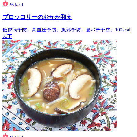
26
kcal
ブロッコリーのおかか和え
糖尿病予防、高血圧予防、風邪予防、夏バテ予防、100kcal
以下