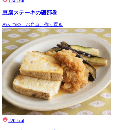
174
kcal
豆腐ステーキの磯部巻
めんつゆ、お弁当、作り置き
220
kcal