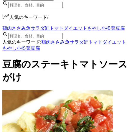
\
人気のキーワード
/
鶏肉
ささみ
魚
サラダ
鮭
トマト
ダイエット
もやし
小松菜
豆腐
人気のキーワード:
鶏肉
ささみ
魚
サラダ
鮭
トマト
ダイエット
もやし
小松菜
豆腐
豆腐のステーキトマトソース
がけ