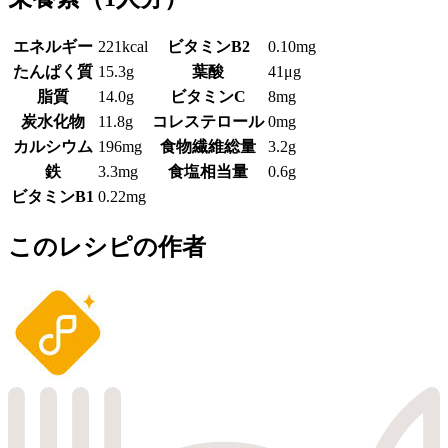
エネルギー
221kcal
ビタミンB2
0.10mg
たんぱく質
15.3g
葉酸
41μg
脂質
14.0g
ビタミンC
8mg
炭水化物
11.8g
コレステロール
0mg
カルシウム
196mg
食物繊維総量
3.2g
鉄
3.3mg
食塩相当量
0.6g
ビタミンB1
0.22mg
このレシピの作者