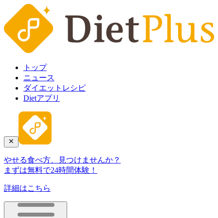
トップ
ニュース
ダイエットレシピ
Dietアプリ
やせる食べ方、見つけませんか？
まずは無料で24時間体験！
詳細はこちら