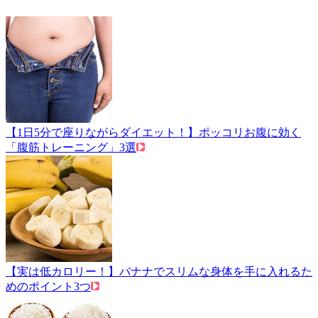
【1日5分で座りながらダイエット！】ポッコリお腹に効く
「腹筋トレーニング」3選
【実は低カロリー！】バナナでスリムな身体を手に入れるた
めのポイント3つ