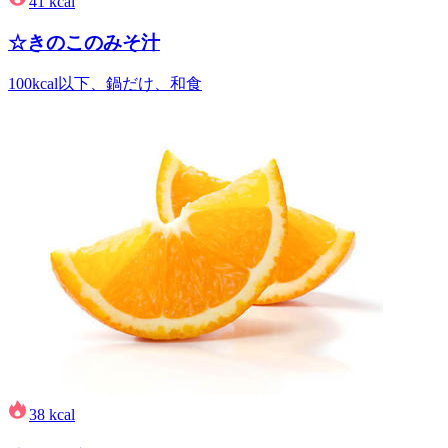
41
kcal
☆きのこのみそ汁
100kcal以下、鍋だけ、和食
38
kcal