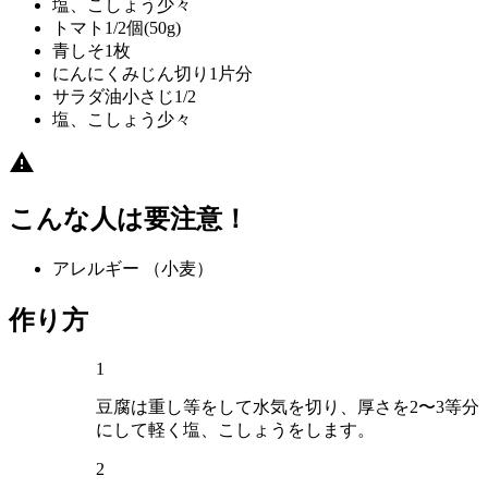
塩、こしょう
少々
トマト
1/2個(50g)
青しそ
1枚
にんにくみじん切り
1片分
サラダ油
小さじ1/2
塩、こしょう
少々
こんな人は要注意！
アレルギー
（小麦）
作り方
1
豆腐は重し等をして水気を切り、厚さを2〜3等分
にして軽く塩、こしょうをします。
2