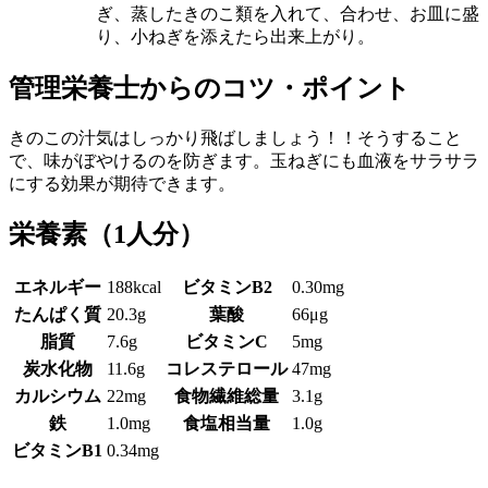
ぎ、蒸したきのこ類を入れて、合わせ、お皿に盛
り、小ねぎを添えたら出来上がり。
管理栄養士からのコツ・ポイント
きのこの汁気はしっかり飛ばしましょう！！そうすること
で、味がぼやけるのを防ぎます。玉ねぎにも血液をサラサラ
にする効果が期待できます。
栄養素
（1人分）
エネルギー
188kcal
ビタミンB2
0.30mg
たんぱく質
20.3g
葉酸
66μg
脂質
7.6g
ビタミンC
5mg
炭水化物
11.6g
コレステロール
47mg
カルシウム
22mg
食物繊維総量
3.1g
鉄
1.0mg
食塩相当量
1.0g
ビタミンB1
0.34mg