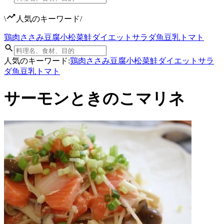
\
人気のキーワード
/
鶏肉
ささみ
豆腐
小松菜
鮭
ダイエット
サラダ
魚
豆乳
トマト
人気のキーワード:
鶏肉
ささみ
豆腐
小松菜
鮭
ダイエット
サラ
ダ
魚
豆乳
トマト
サーモンときのこマリネ