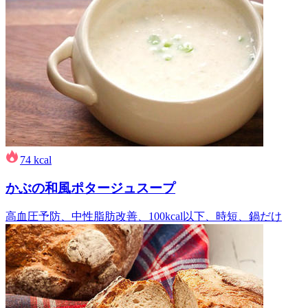
74
kcal
かぶの和風ポタージュスープ
高血圧予防、中性脂肪改善、100kcal以下、時短、鍋だけ