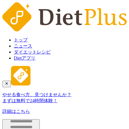
トップ
ニュース
ダイエットレシピ
Dietアプリ
やせる食べ方、見つけませんか？
まずは無料で24時間体験！
詳細はこちら