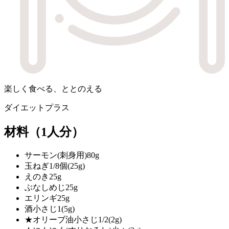
楽しく食べる、ととのえる
ダイエットプラス
材料
（1人分）
サーモン(刺身用)
80g
玉ねぎ
1/8個(25g)
えのき
25g
ぶなしめじ
25g
エリンギ
25g
酒
小さじ1(5g)
★オリーブ油
小さじ1/2(2g)