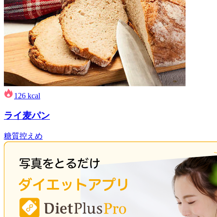
126
kcal
ライ麦パン
糖質控えめ