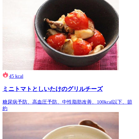
45
kcal
ミニトマトとしいたけのグリルチーズ
糖尿病予防、高血圧予防、中性脂肪改善、100kcal以下、節
約