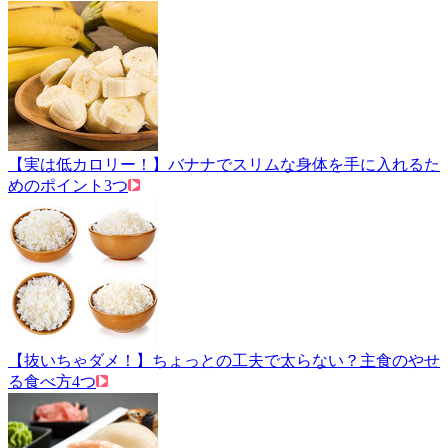
【実は低カロリー！】バナナでスリムな身体を手に入れるた
めのポイント3つ
【抜いちゃダメ！】ちょっとの工夫で太らない？主食のやせ
る食べ方4つ