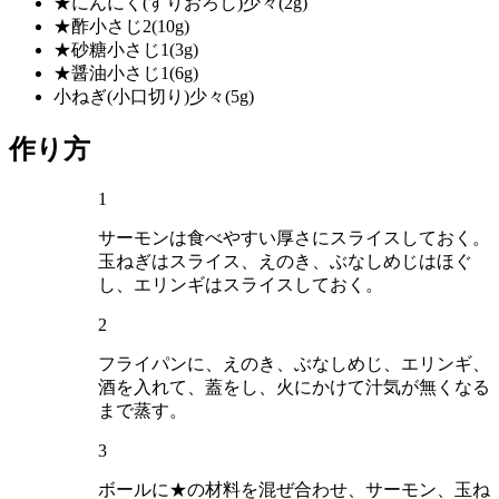
★にんにく(すりおろし)
少々(2g)
★酢
小さじ2(10g)
★砂糖
小さじ1(3g)
★醤油
小さじ1(6g)
小ねぎ(小口切り)
少々(5g)
作り方
1
サーモンは食べやすい厚さにスライスしておく。
玉ねぎはスライス、えのき、ぶなしめじはほぐ
し、エリンギはスライスしておく。
2
フライパンに、えのき、ぶなしめじ、エリンギ、
酒を入れて、蓋をし、火にかけて汁気が無くなる
まで蒸す。
3
ボールに★の材料を混ぜ合わせ、サーモン、玉ね