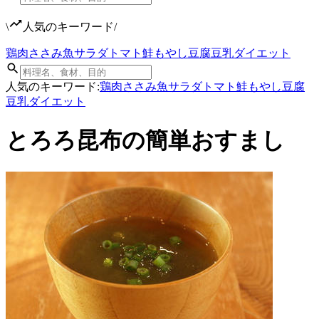
\
人気のキーワード
/
鶏肉
ささみ
魚
サラダ
トマト
鮭
もやし
豆腐
豆乳
ダイエット
人気のキーワード:
鶏肉
ささみ
魚
サラダ
トマト
鮭
もやし
豆腐
豆乳
ダイエット
とろろ昆布の簡単おすまし