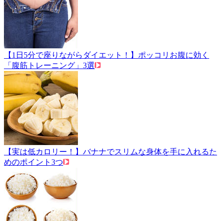
【1日5分で座りながらダイエット！】ポッコリお腹に効く
「腹筋トレーニング」3選
【実は低カロリー！】バナナでスリムな身体を手に入れるた
めのポイント3つ