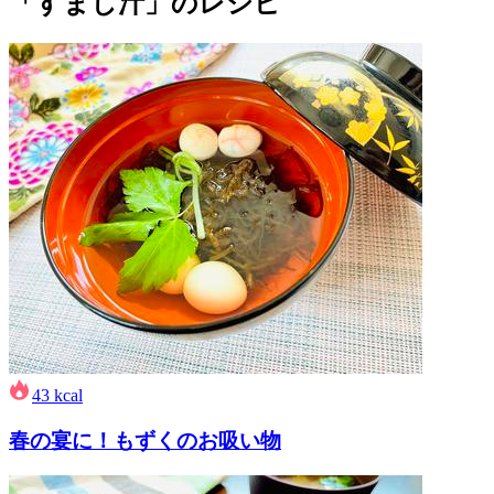
「すまし汁」のレシピ
43
kcal
春の宴に！もずくのお吸い物