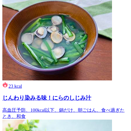
23
kcal
じんわり染みる味！にらのしじみ汁
高血圧予防、100kcal以下、鍋だけ、朝ごはん、食べ過ぎた
とき、和食