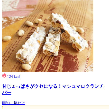
124
kcal
甘じょっぱさがクセになる！マシュマロクランチ
バー
節約、鍋だけ