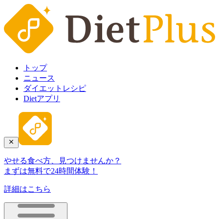
トップ
ニュース
ダイエットレシピ
Dietアプリ
やせる食べ方、見つけませんか？
まずは無料で24時間体験！
詳細はこちら