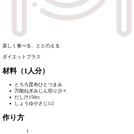
楽しく食べる、ととのえる
ダイエットプラス
材料
（1人分）
とろろ昆布
ひとつまみ
万能ねぎみじん切り
少々
だし汁
150cc
しょうゆ
小さじ1/2
作り方
1