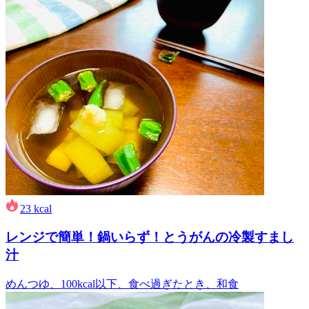
23
kcal
レンジで簡単！鍋いらず！とうがんの冷製すまし
汁
めんつゆ、100kcal以下、食べ過ぎたとき、和食