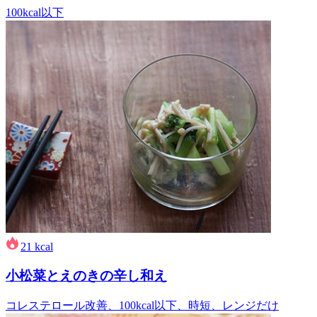
100kcal以下
21
kcal
小松菜とえのきの辛し和え
コレステロール改善、100kcal以下、時短、レンジだけ