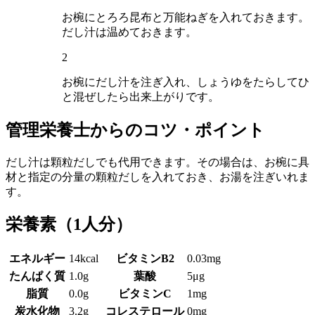
お椀にとろろ昆布と万能ねぎを入れておきます。
だし汁は温めておきます。
2
お椀にだし汁を注ぎ入れ、しょうゆをたらしてひ
と混ぜしたら出来上がりです。
管理栄養士からのコツ・ポイント
だし汁は顆粒だしでも代用できます。その場合は、お椀に具
材と指定の分量の顆粒だしを入れておき、お湯を注ぎいれま
す。
栄養素
（1人分）
エネルギー
14kcal
ビタミンB2
0.03mg
たんぱく質
1.0g
葉酸
5μg
脂質
0.0g
ビタミンC
1mg
炭水化物
3.2g
コレステロール
0mg