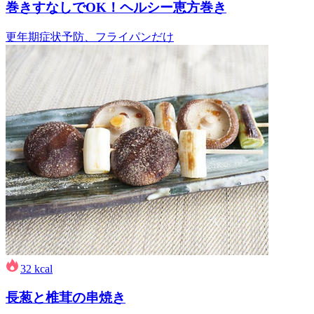
巻きすなしでOK！ヘルシー恵方巻き
更年期症状予防、フライパンだけ
32
kcal
長葱と椎茸の串焼き