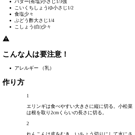
バター(有塩)
小さじ1/3強
こいくちしょうゆ
小さじ1/2
食塩
少々
ぶどう酢
大さじ1/4
こしょう(白)
少々
こんな人は要注意！
アレルギー
（乳）
作り方
1
エリンギは食べやすい大きさに縦に切る。小松菜
は根を取り2cmくらいの長さに切る。
2
れんこんは皮をむき、いちょう切りにして水にさ