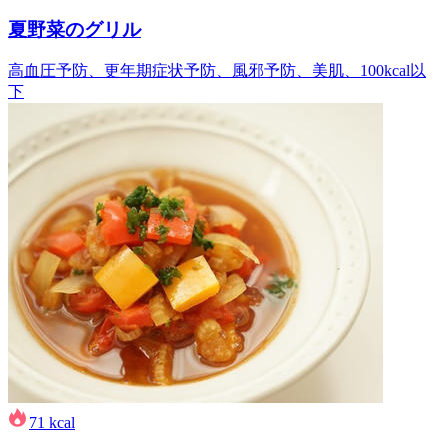
夏野菜のグリル
高血圧予防、更年期症状予防、風邪予防、美肌、100kcal以
下
71
kcal