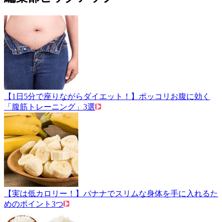
【1日5分で座りながらダイエット！】ポッコリお腹に効く
「腹筋トレーニング」3選
【実は低カロリー！】バナナでスリムな身体を手に入れるた
めのポイント3つ