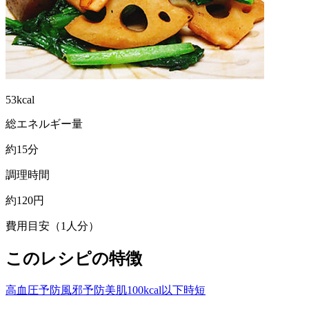
53kcal
総エネルギー量
約15分
調理時間
約120円
費用目安（1人分）
このレシピの特徴
高血圧予防
風邪予防
美肌
100kcal以下
時短