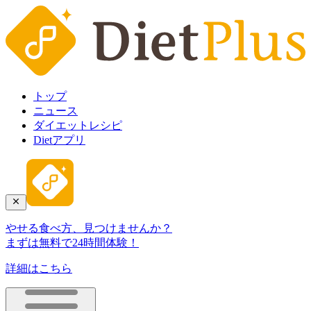
トップ
ニュース
ダイエットレシピ
Dietアプリ
やせる食べ方、見つけませんか？
まずは無料で24時間体験！
詳細はこちら