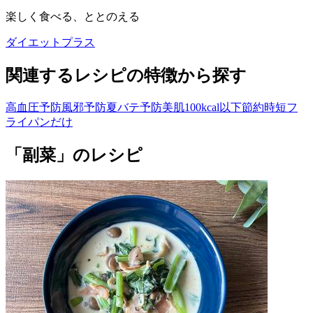
楽しく食べる、ととのえる
ダイエットプラス
関連するレシピの特徴から探す
高血圧予防
風邪予防
夏バテ予防
美肌
100kcal以下
節約
時短
フ
ライパンだけ
「副菜」のレシピ