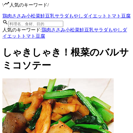
\
人気のキーワード
/
鶏肉
ささみ
小松菜
鮭
豆乳
サラダ
もやし
ダイエット
トマト
豆腐
人気のキーワード:
鶏肉
ささみ
小松菜
鮭
豆乳
サラダ
もやし
ダ
イエット
トマト
豆腐
しゃきしゃき！根菜のバルサ
ミコソテー