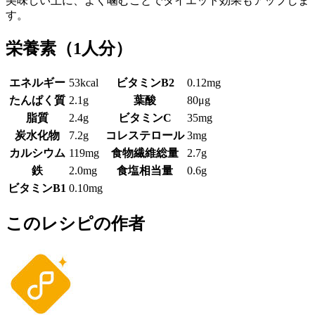
美味しい上に、よく噛むことでダイエット効果もアップしま
す。
栄養素
（1人分）
エネルギー
53kcal
ビタミンB2
0.12mg
たんぱく質
2.1g
葉酸
80μg
脂質
2.4g
ビタミンC
35mg
炭水化物
7.2g
コレステロール
3mg
カルシウム
119mg
食物繊維総量
2.7g
鉄
2.0mg
食塩相当量
0.6g
ビタミンB1
0.10mg
このレシピの作者