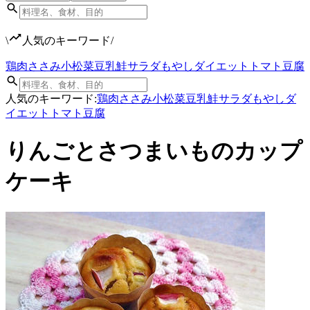
\
人気のキーワード
/
鶏肉
ささみ
小松菜
豆乳
鮭
サラダ
もやし
ダイエット
トマト
豆腐
人気のキーワード:
鶏肉
ささみ
小松菜
豆乳
鮭
サラダ
もやし
ダ
イエット
トマト
豆腐
りんごとさつまいものカップ
ケーキ