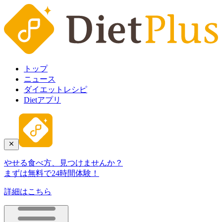
トップ
ニュース
ダイエットレシピ
Dietアプリ
やせる食べ方、見つけませんか？
まずは無料で24時間体験！
詳細はこちら