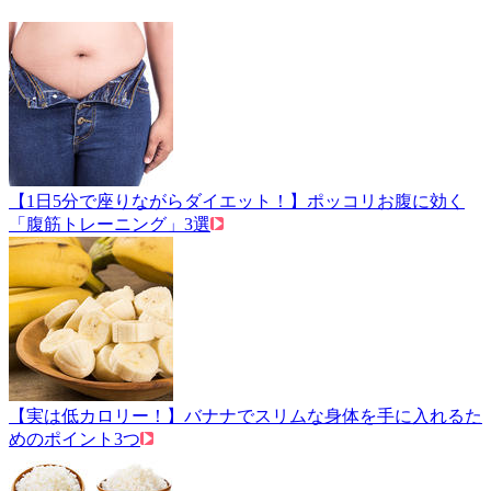
【1日5分で座りながらダイエット！】ポッコリお腹に効く
「腹筋トレーニング」3選
【実は低カロリー！】バナナでスリムな身体を手に入れるた
めのポイント3つ