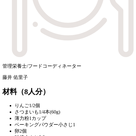
管理栄養士/フードコーディネーター
藤井 佑里子
材料
（8人分）
りんご
1/2個
さつまいも
1/4本(60g)
薄力粉
1カップ
ベーキングパウダー
小さじ1
卵
2個