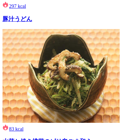
297
kcal
豚汁うどん
83
kcal