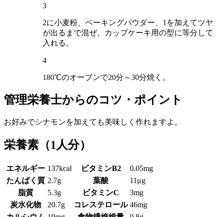
3
2に小麦粉、ベーキングパウダー、1を加えてツヤ
が出るまで混ぜ、カップケーキ用の型に等分して
入れる。
4
180℃のオーブンで20分～30分焼く。
管理栄養士からのコツ・ポイント
お好みでシナモンを加えても美味しく作れますよ。
栄養素
（1人分）
エネルギー
137kcal
ビタミンB2
0.05mg
たんぱく質
2.7g
葉酸
11μg
脂質
5.3g
ビタミンC
3mg
炭水化物
20.7g
コレステロール
46mg
カルシウム
19mg
食物繊維総量
0.8g