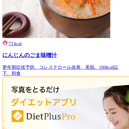
73
kcal
にんじんのごま味噌汁
更年期症状予防、コレステロール改善、美肌、100kcal以
下、和食