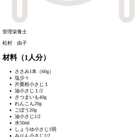
管理栄養士
松村 由子
材料
（1人分）
ささみ
1本（60g）
塩
少々
片栗粉
小さじ１
油
小さじ１/2
さつまいも
40g
れんこん
20g
ごぼう
20g
油
小さじ1/2
水
50ml
しょうゆ
小さじ1弱
みりん
小さじ1/2