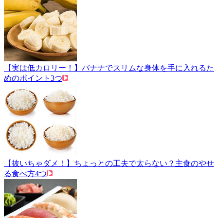
【実は低カロリー！】バナナでスリムな身体を手に入れるた
めのポイント3つ
【抜いちゃダメ！】ちょっとの工夫で太らない？主食のやせ
る食べ方4つ