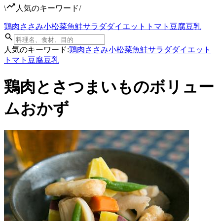
\
人気のキーワード
/
鶏肉
ささみ
小松菜
魚
鮭
サラダ
ダイエット
トマト
豆腐
豆乳
人気のキーワード:
鶏肉
ささみ
小松菜
魚
鮭
サラダ
ダイエット
トマト
豆腐
豆乳
鶏肉とさつまいものボリュー
ムおかず