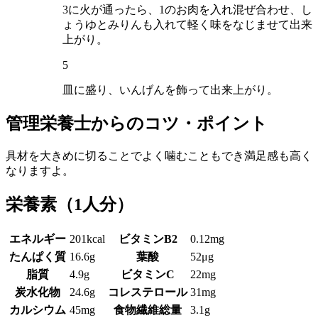
3に火が通ったら、1のお肉を入れ混ぜ合わせ、し
ょうゆとみりんも入れて軽く味をなじませて出来
上がり。
5
皿に盛り、いんげんを飾って出来上がり。
管理栄養士からのコツ・ポイント
具材を大きめに切ることでよく噛むこともでき満足感も高く
なりますよ。
栄養素
（1人分）
エネルギー
201kcal
ビタミンB2
0.12mg
たんぱく質
16.6g
葉酸
52μg
脂質
4.9g
ビタミンC
22mg
炭水化物
24.6g
コレステロール
31mg
カルシウム
45mg
食物繊維総量
3.1g