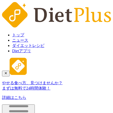
トップ
ニュース
ダイエットレシピ
Dietアプリ
やせる食べ方、見つけませんか？
まずは無料で24時間体験！
詳細はこちら