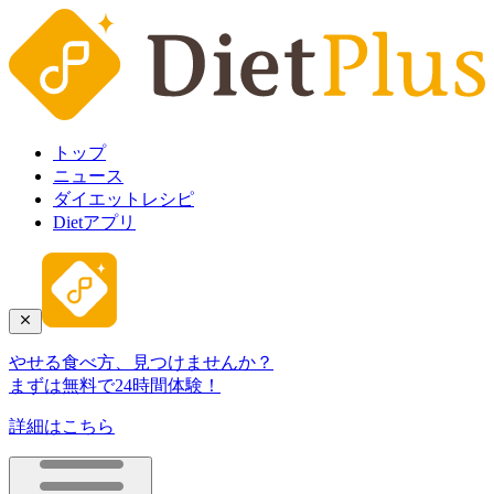
トップ
ニュース
ダイエットレシピ
Dietアプリ
やせる食べ方、見つけませんか？
まずは無料で24時間体験！
詳細はこちら