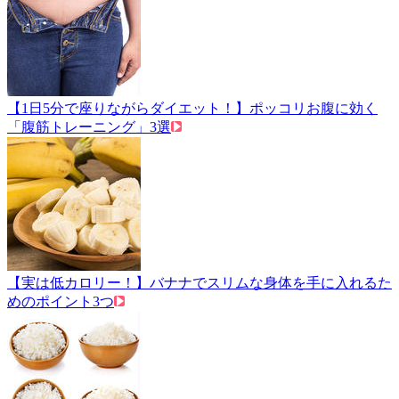
【1日5分で座りながらダイエット！】ポッコリお腹に効く
「腹筋トレーニング」3選
【実は低カロリー！】バナナでスリムな身体を手に入れるた
めのポイント3つ