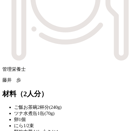
管理栄養士
藤井 歩
材料
（2人分）
ご飯
お茶碗2杯分(240g)
ツナ水煮缶
1缶(70g)
卵
1個
にら
1/2束