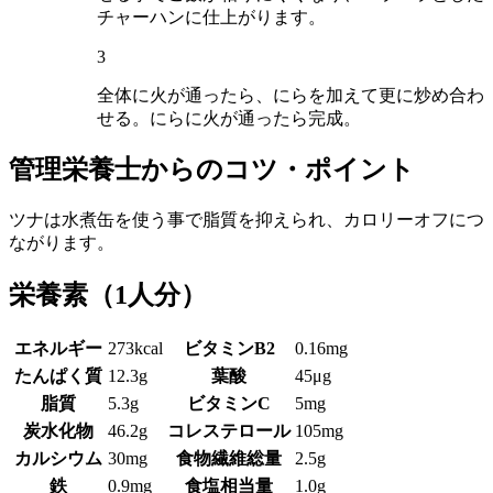
チャーハンに仕上がります。
3
全体に火が通ったら、にらを加えて更に炒め合わ
せる。にらに火が通ったら完成。
管理栄養士からのコツ・ポイント
ツナは水煮缶を使う事で脂質を抑えられ、カロリーオフにつ
ながります。
栄養素
（1人分）
エネルギー
273kcal
ビタミンB2
0.16mg
たんぱく質
12.3g
葉酸
45μg
脂質
5.3g
ビタミンC
5mg
炭水化物
46.2g
コレステロール
105mg
カルシウム
30mg
食物繊維総量
2.5g
鉄
0.9mg
食塩相当量
1.0g