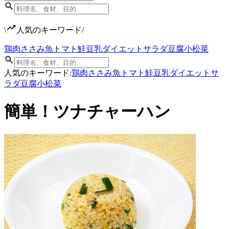
\
人気のキーワード
/
鶏肉
ささみ
魚
トマト
鮭
豆乳
ダイエット
サラダ
豆腐
小松菜
人気のキーワード:
鶏肉
ささみ
魚
トマト
鮭
豆乳
ダイエット
サ
ラダ
豆腐
小松菜
簡単！ツナチャーハン