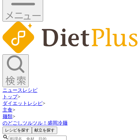
ニュース
レシピ
トップ
>
ダイエットレシピ
>
主食
>
麺類
>
のどごしツルツル！盛岡冷麺
レシピを探す
献立を探す