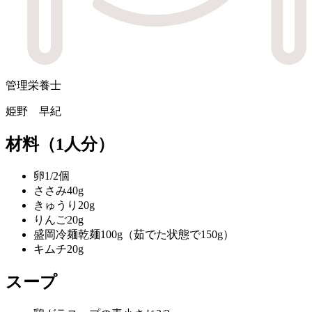
管理栄養士
姫野 早紀
材料
（1人分）
卵
1/2個
ささみ
40g
きゅうり
20g
りんご
20g
盛岡冷麺
乾麺100g（茹でた状態で150g）
キムチ
20g
スープ