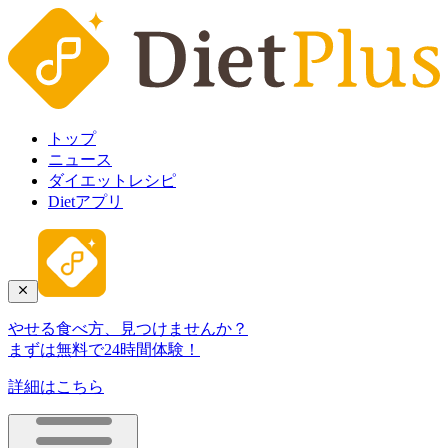
トップ
ニュース
ダイエットレシピ
Dietアプリ
やせる食べ方、見つけませんか？
まずは無料で24時間体験！
詳細はこちら