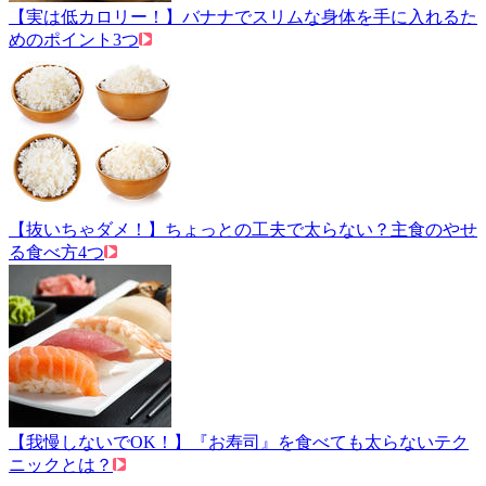
【実は低カロリー！】バナナでスリムな身体を手に入れるた
めのポイント3つ
【抜いちゃダメ！】ちょっとの工夫で太らない？主食のやせ
る食べ方4つ
【我慢しないでOK！】『お寿司』を食べても太らないテク
ニックとは？