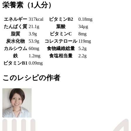
栄養素
（1人分）
エネルギー
317kcal
ビタミンB2
0.18mg
たんぱく質
21.1g
葉酸
34μg
脂質
3.9g
ビタミンC
8mg
炭水化物
53.9g
コレステロール
119mg
カルシウム
60mg
食物繊維総量
5.2g
鉄
1.2mg
食塩相当量
2.2g
ビタミンB1
0.09mg
このレシピの作者