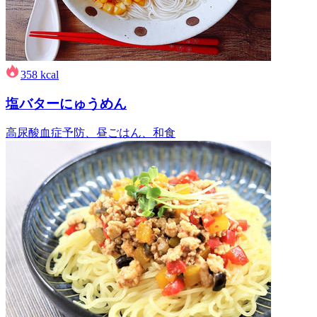
358
kcal
塩バターにゅうめん
高尿酸血症予防、昼ごはん、和食