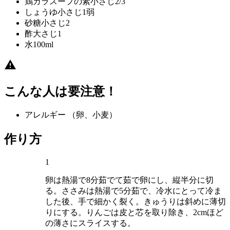
鶏ガラスープの素
小さじ2/3
しょうゆ
小さじ1弱
砂糖
小さじ2
酢
大さじ1
水
100ml
こんな人は要注意！
アレルギー
（卵、小麦）
作り方
1
卵は熱湯で8分茹でて茹で卵にし、縦半分に切
る。ささみは熱湯で5分茹で、冷水にとって冷ま
した後、手で細かく裂く。きゅうりは斜めに薄切
りにする。りんごは皮と芯を取り除き、2cmほど
の薄さにスライスする。