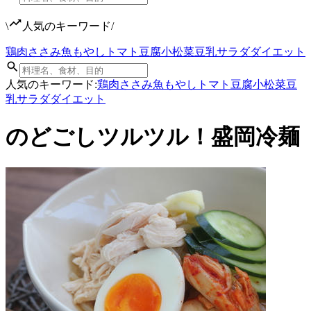
\
人気のキーワード
/
鶏肉
ささみ
魚
もやし
トマト
豆腐
小松菜
豆乳
サラダ
ダイエット
人気のキーワード:
鶏肉
ささみ
魚
もやし
トマト
豆腐
小松菜
豆
乳
サラダ
ダイエット
のどごしツルツル！盛岡冷麺