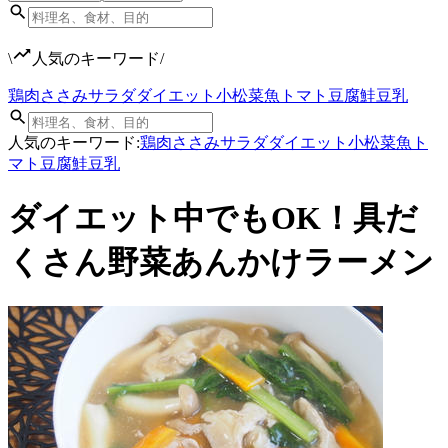
\
人気のキーワード
/
鶏肉
ささみ
サラダ
ダイエット
小松菜
魚
トマト
豆腐
鮭
豆乳
人気のキーワード:
鶏肉
ささみ
サラダ
ダイエット
小松菜
魚
ト
マト
豆腐
鮭
豆乳
ダイエット中でもOK！具だ
くさん野菜あんかけラーメン