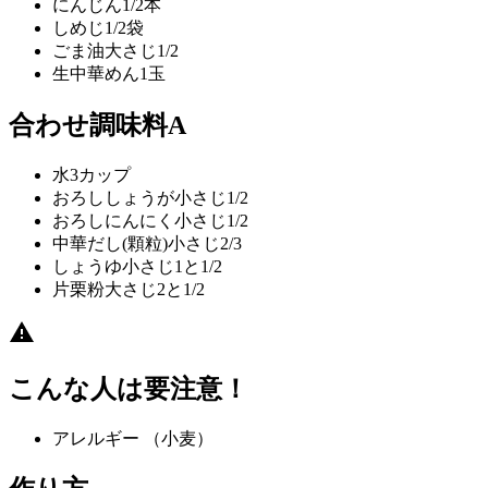
にんじん
1/2本
しめじ
1/2袋
ごま油
大さじ1/2
生中華めん
1玉
合わせ調味料A
水
3カップ
おろししょうが
小さじ1/2
おろしにんにく
小さじ1/2
中華だし(顆粒)
小さじ2/3
しょうゆ
小さじ1と1/2
片栗粉
大さじ2と1/2
こんな人は要注意！
アレルギー
（小麦）