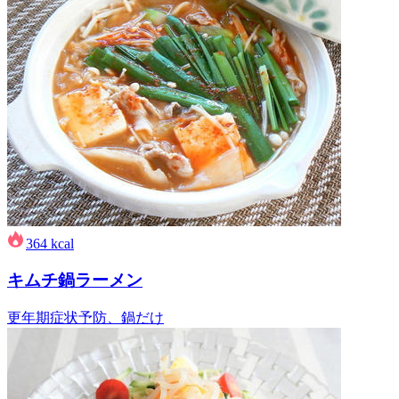
364
kcal
キムチ鍋ラーメン
更年期症状予防、鍋だけ