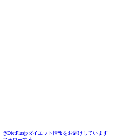
@DietPlusjp
ダイエット情報をお届けしています
フォローする