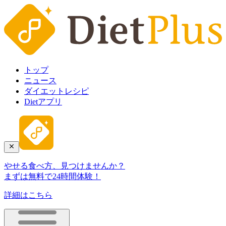
トップ
ニュース
ダイエットレシピ
Dietアプリ
やせる食べ方、見つけませんか？
まずは無料で24時間体験！
詳細はこちら