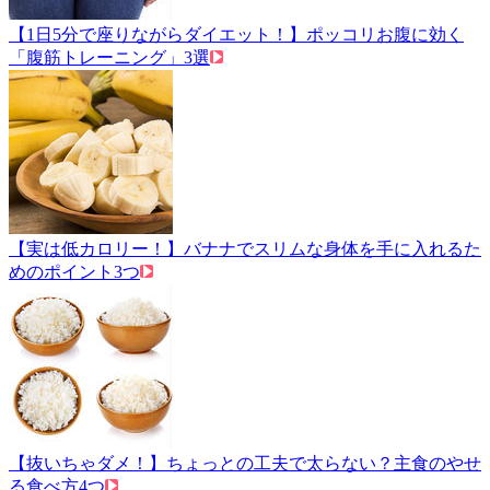
【1日5分で座りながらダイエット！】ポッコリお腹に効く
「腹筋トレーニング」3選
【実は低カロリー！】バナナでスリムな身体を手に入れるた
めのポイント3つ
【抜いちゃダメ！】ちょっとの工夫で太らない？主食のやせ
る食べ方4つ