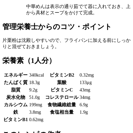
中華めんは表示の通り茹でて器に入れておき、上
から具材とスープをかけて完成。
管理栄養士からのコツ・ポイント
片栗粉は沈殿しやすいので、フライパンに加える前にしっか
りと混ぜておきましょう。
栄養素
（1人分）
エネルギー
340kcal
ビタミンB2
0.32mg
たんぱく質
18.3g
葉酸
133μg
脂質
9.2g
ビタミンC
43mg
炭水化物
51.0g
コレステロール
34mg
カルシウム
199mg
食物繊維総量
6.9g
鉄
3.8mg
食塩相当量
1.9g
ビタミンB1
0.62mg