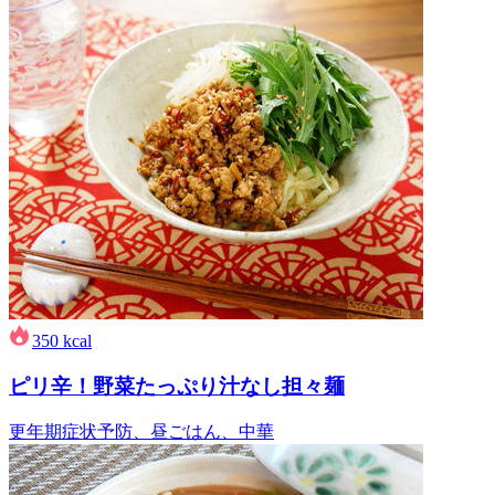
350
kcal
ピリ辛！野菜たっぷり汁なし担々麺
更年期症状予防、昼ごはん、中華