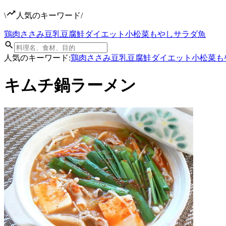
\
人気のキーワード
/
鶏肉
ささみ
豆乳
豆腐
鮭
ダイエット
小松菜
もやし
サラダ
魚
人気のキーワード:
鶏肉
ささみ
豆乳
豆腐
鮭
ダイエット
小松菜
も
キムチ鍋ラーメン