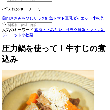
\
人気のキーワード
/
鶏肉
ささみ
もやし
サラダ
鮭
魚
トマト
豆乳
ダイエット
小松菜
人気のキーワード:
鶏肉
ささみ
もやし
サラダ
鮭
魚
トマト
豆乳
ダイエット
小松菜
圧力鍋を使って！牛すじの煮
込み