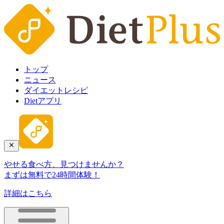
トップ
ニュース
ダイエットレシピ
Dietアプリ
やせる食べ方、見つけませんか？
まずは無料で24時間体験！
詳細はこちら