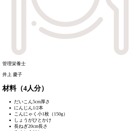
管理栄養士
井上 慶子
材料
（4人分）
だいこん
5cm厚さ
にんじん
1/2本
こんにゃく
小1枚（150g）
しょうが
ひとかけ
長ねぎ
20cm長さ