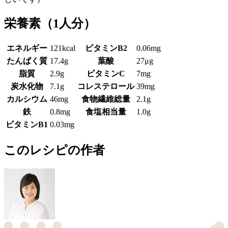
栄養素
（1人分）
エネルギー
121kcal
ビタミンB2
0.06mg
たんぱく質
17.4g
葉酸
27μg
脂質
2.9g
ビタミンC
7mg
炭水化物
7.1g
コレステロール
39mg
カルシウム
46mg
食物繊維総量
2.1g
鉄
0.8mg
食塩相当量
1.0g
ビタミンB1
0.03mg
このレシピの作者