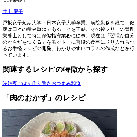
管理栄養士
井上 慶子
戸板女子短期大学・日本女子大学卒業。病院勤務を経て、健
康は日々の積み重ねであることを実感。その後フリーの管理
栄養士として特定保健指導業務に従事。現在は「習慣が自分
のからだをつくる」をモットーに普段の食事に取り入れられ
るお手軽レシピの開発、わかりやすいコラムの作成などを行
っています。
関連するレシピの特徴から探す
時短
夜ごはん
作り置き
おつまみ
和食
「肉のおかず」のレシピ