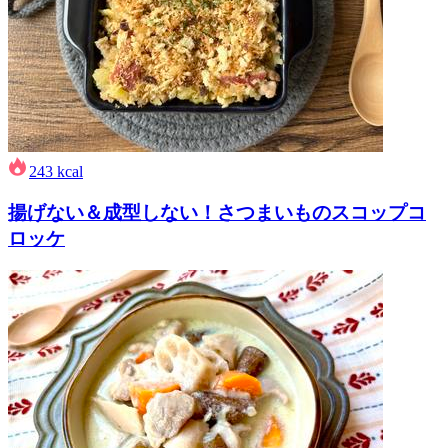
243
kcal
揚げない＆成型しない！さつまいものスコップコ
ロッケ