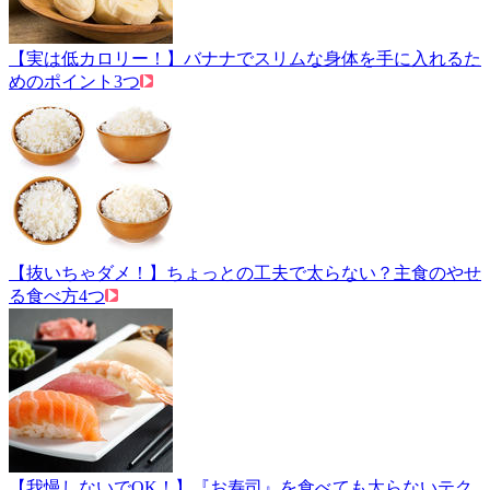
【実は低カロリー！】バナナでスリムな身体を手に入れるた
めのポイント3つ
【抜いちゃダメ！】ちょっとの工夫で太らない？主食のやせ
る食べ方4つ
【我慢しないでOK！】『お寿司』を食べても太らないテク