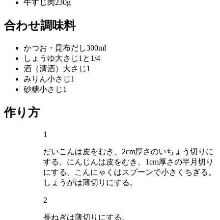
牛すじ肉
230g
合わせ調味料
かつお・昆布だし
300ml
しょうゆ
大さじ1と1/4
酒（清酒）
大さじ1
みりん
小さじ1
砂糖
小さじ1
作り方
1
だいこんは皮をむき、2cm厚さのいちょう切りに
する。にんじんは皮をむき、1cm厚さの半月切り
にする。こんにゃくはスプーンで小さくちぎる。
しょうがは薄切りにする。
2
長ねぎは薄切りにする。