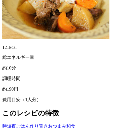
121kcal
総エネルギー量
約10分
調理時間
約190円
費用目安（1人分）
このレシピの特徴
時短
夜ごはん
作り置き
おつまみ
和食