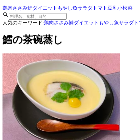
鶏肉
ささみ
鮭
ダイエット
もやし
魚
サラダ
トマト
豆乳
小松菜
人気のキーワード:
鶏肉
ささみ
鮭
ダイエット
もやし
魚
サラダ
ト
鱈の茶碗蒸し