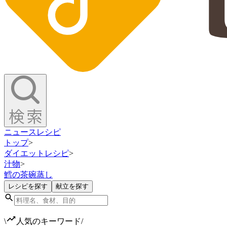
ニュース
レシピ
トップ
>
ダイエットレシピ
>
汁物
>
鱈の茶碗蒸し
レシピを探す
献立を探す
\
人気のキーワード
/