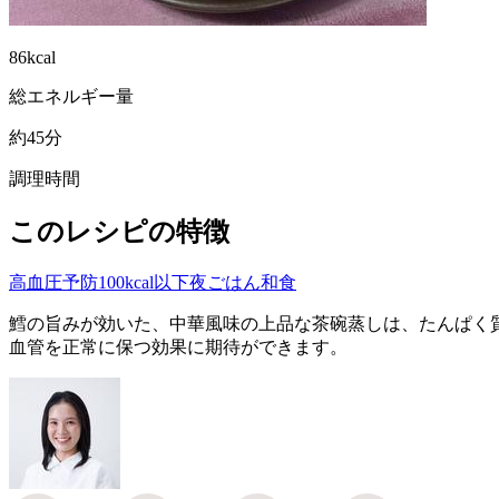
86kcal
総エネルギー量
約45分
調理時間
このレシピの特徴
高血圧予防
100kcal以下
夜ごはん
和食
鱈の旨みが効いた、中華風味の上品な茶碗蒸しは、たんぱく
血管を正常に保つ効果に期待ができます。