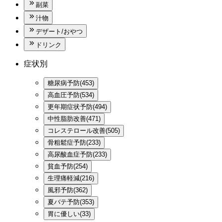
副菜
汁物
デザート/おやつ
ドリンク
症状別
糖尿病予防(453)
高血圧予防(534)
更年期症状予防(494)
中性脂肪改善(471)
コレステロール改善(505)
骨粗鬆症予防(233)
高尿酸血症予防(233)
貧血予防(254)
生理痛軽減(216)
風邪予防(362)
夏バテ予防(353)
胃に優しい(33)