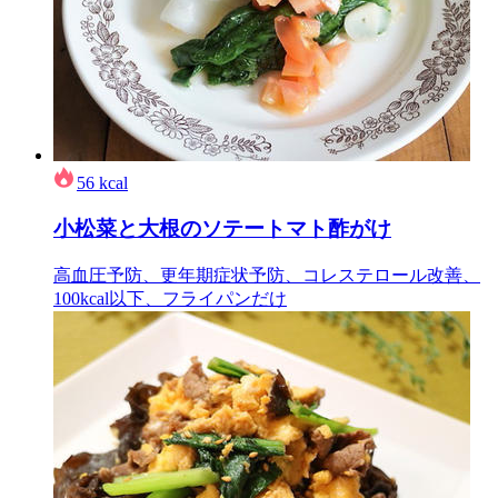
56
kcal
小松菜と大根のソテートマト酢がけ
高血圧予防、更年期症状予防、コレステロール改善、
100kcal以下、フライパンだけ