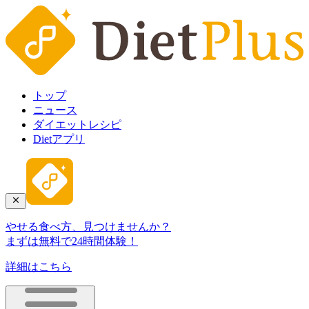
トップ
ニュース
ダイエットレシピ
Dietアプリ
やせる食べ方、見つけませんか？
まずは無料で24時間体験！
詳細はこちら