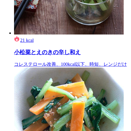
21
kcal
小松菜とえのきの辛し和え
コレステロール改善、100kcal以下、時短、レンジだけ