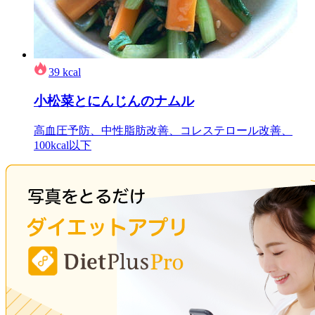
39
kcal
小松菜とにんじんのナムル
高血圧予防、中性脂肪改善、コレステロール改善、
100kcal以下