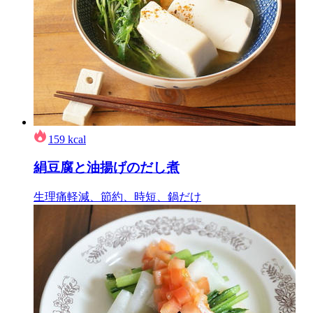
159
kcal
絹豆腐と油揚げのだし煮
生理痛軽減、節約、時短、鍋だけ