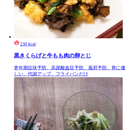
230
kcal
黒きくらげと牛もも肉の卵とじ
更年期症状予防、高尿酸血症予防、風邪予防、胃に優
しい、代謝アップ、フライパンだけ