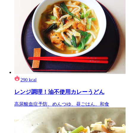
290
kcal
レンジ調理！油不使用カレーうどん
高尿酸血症予防、めんつゆ、昼ごはん、和食