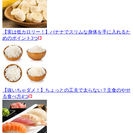
【実は低カロリー！】バナナでスリムな身体を手に入れるた
めのポイント3つ
【抜いちゃダメ！】ちょっとの工夫で太らない？主食のやせ
る食べ方4つ