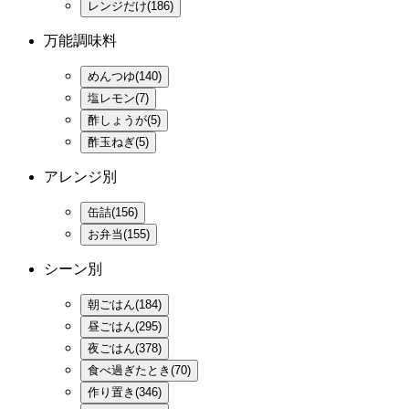
レンジだけ(186)
万能調味料
めんつゆ(140)
塩レモン(7)
酢しょうが(5)
酢玉ねぎ(5)
アレンジ別
缶詰(156)
お弁当(155)
シーン別
朝ごはん(184)
昼ごはん(295)
夜ごはん(378)
食べ過ぎたとき(70)
作り置き(346)