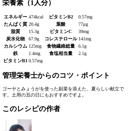
栄養素
（1人分）
エネルギー
474kcal
ビタミンB2
0.57mg
たんぱく質
20.4g
葉酸
77μg
脂質
15.3g
ビタミンC
39mg
炭水化物
67.9g
コレステロール
141mg
カルシウム
125mg
食物繊維総量
6.1g
鉄
1.4mg
食塩相当量
2.1g
ビタミンB1
0.57mg
管理栄養士からのコツ・ポイント
ゴーヤとみょうがを使った副菜を添えた、夏らしい献立で
す。土用の丑の日にもおすすめですよ。
このレシピの作者