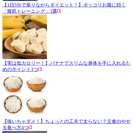
【1日5分で座りながらダイエット！】ポッコリお腹に効く
「腹筋トレーニング」3選
【実は低カロリー！】バナナでスリムな身体を手に入れるた
めのポイント3つ
【抜いちゃダメ！】ちょっとの工夫で太らない？主食のやせ
る食べ方4つ