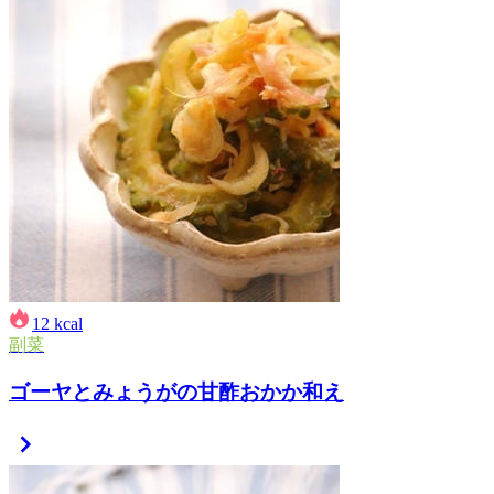
12
kcal
副菜
ゴーヤとみょうがの甘酢おかか和え