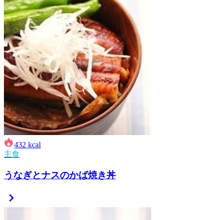
432
kcal
主食
うなぎとナスのかば焼き丼