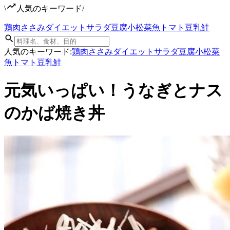
\
人気のキーワード
/
鶏肉
ささみ
ダイエット
サラダ
豆腐
小松菜
魚
トマト
豆乳
鮭
人気のキーワード:
鶏肉
ささみ
ダイエット
サラダ
豆腐
小松菜
魚
トマト
豆乳
鮭
元気いっぱい！うなぎとナス
のかば焼き丼