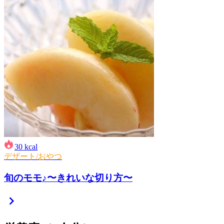
30
kcal
デザート/おやつ
旬のモモ♪〜きれいな切り方〜