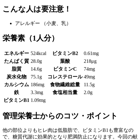
こんな人は要注意！
アレルギー
（小麦、乳）
栄養素
（1人分）
エネルギー
524kcal
ビタミンB2
0.61mg
たんぱく質
28.0g
葉酸
218μg
脂質
14.6g
ビタミンC
74mg
炭水化物
75.1g
コレステロール
49mg
カルシウム
186mg
食物繊維総量
11.5g
鉄
3.3mg
食塩相当量
2.0g
ビタミンB1
1.09mg
管理栄養士からのコツ・ポイント
他の部位よりもヒレ肉は低脂肪で、ビタミンB1も豊富なの
で、糖質代謝に効果的となり肥満防止になります。今回の献