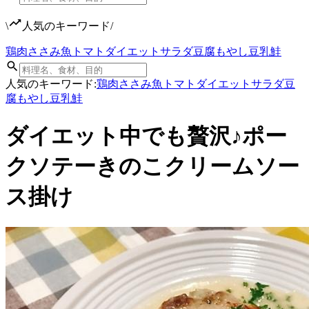
\
人気のキーワード
/
鶏肉
ささみ
魚
トマト
ダイエット
サラダ
豆腐
もやし
豆乳
鮭
人気のキーワード:
鶏肉
ささみ
魚
トマト
ダイエット
サラダ
豆
腐
もやし
豆乳
鮭
ダイエット中でも贅沢♪ポー
クソテーきのこクリームソー
ス掛け