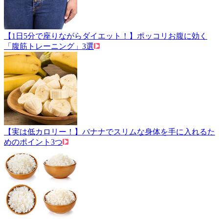
【1日5分で座りながらダイエット！】ポッコリお腹に効く
「腹筋トレーニング」3選
【実は低カロリー！】バナナでスリムな身体を手に入れるた
めのポイント3つ