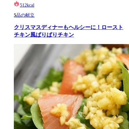
512
kcal
5
品の献立
クリスマスディナーもヘルシーに！ロースト
チキン風ぱりぱりチキン