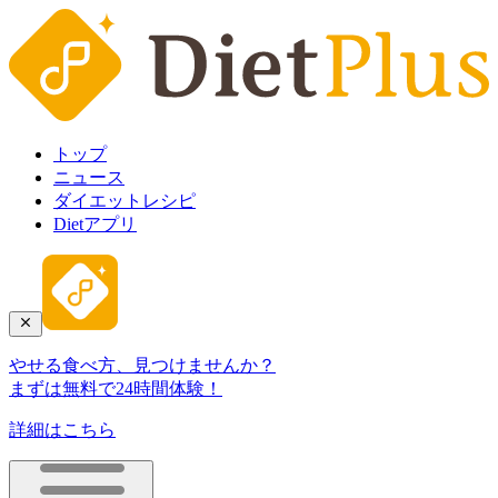
トップ
ニュース
ダイエットレシピ
Dietアプリ
やせる食べ方、見つけませんか？
まずは無料で24時間体験！
詳細はこちら