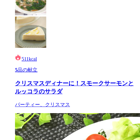
511
kcal
5
品の献立
クリスマスディナーに！スモークサーモンと
ルッコラのサラダ
パーティー、クリスマス