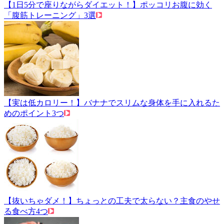
【1日5分で座りながらダイエット！】ポッコリお腹に効く
「腹筋トレーニング」3選
【実は低カロリー！】バナナでスリムな身体を手に入れるた
めのポイント3つ
【抜いちゃダメ！】ちょっとの工夫で太らない？主食のやせ
る食べ方4つ