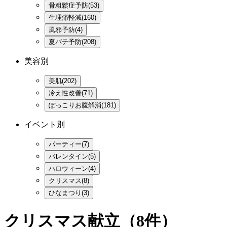
骨粗鬆症予防(53)
生理痛軽減(160)
風邪予防(4)
夏バテ予防(208)
美容別
美肌(202)
冷え性改善(71)
ぽっこりお腹解消(181)
イベント別
パーティー(7)
バレンタイン(5)
ハロウィーン(4)
クリスマス(8)
ひなまつり(3)
クリスマス献立
（8件）