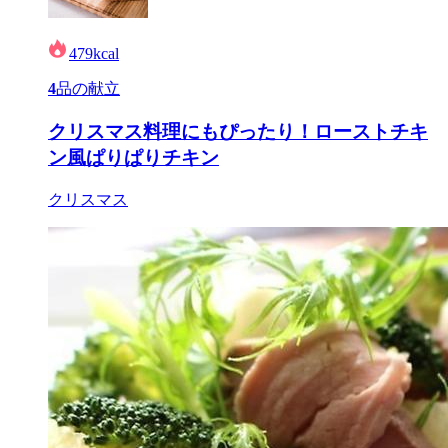
479
kcal
4
品の献立
クリスマス料理にもぴったり！ローストチキ
ン風ぱりぱりチキン
クリスマス