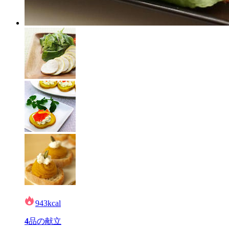
943
kcal
4
品の献立