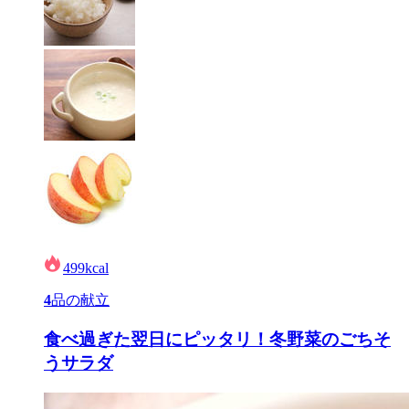
499
kcal
4
品の献立
食べ過ぎた翌日にピッタリ！冬野菜のごちそ
うサラダ