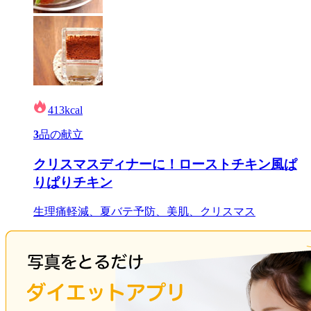
413
kcal
3
品の献立
クリスマスディナーに！ローストチキン風ぱ
りぱりチキン
生理痛軽減、夏バテ予防、美肌、クリスマス