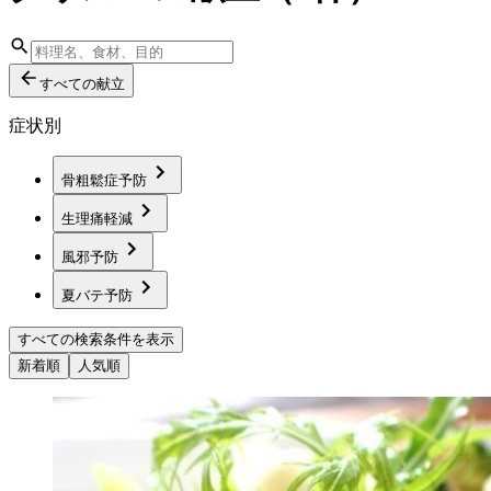
すべての献立
症状別
骨粗鬆症予防
生理痛軽減
風邪予防
夏バテ予防
すべての検索条件を表示
新着順
人気順