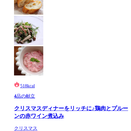
518
kcal
4
品の献立
クリスマスディナーをリッチに♪鶏肉とプルー
ンの赤ワイン煮込み
クリスマス