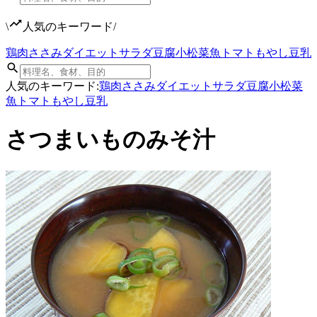
\
人気のキーワード
/
鶏肉
ささみ
ダイエット
サラダ
豆腐
小松菜
魚
トマト
もやし
豆乳
人気のキーワード:
鶏肉
ささみ
ダイエット
サラダ
豆腐
小松菜
魚
トマト
もやし
豆乳
さつまいものみそ汁