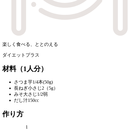
楽しく食べる、ととのえる
ダイエットプラス
材料
（1人分）
さつま芋
1/4本(50g)
長ねぎ
小さじ2（5g）
みそ
大さじ1/2弱
だし汁
150cc
作り方
1