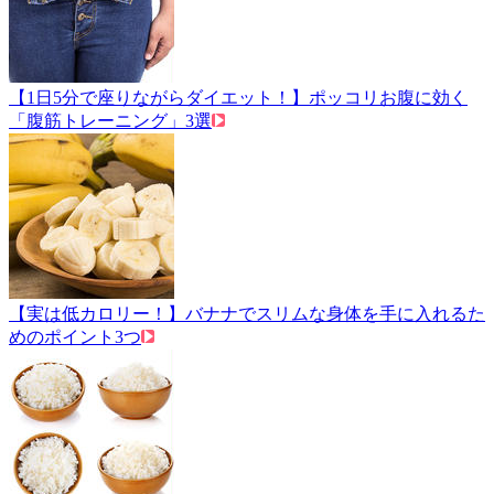
【1日5分で座りながらダイエット！】ポッコリお腹に効く
「腹筋トレーニング」3選
【実は低カロリー！】バナナでスリムな身体を手に入れるた
めのポイント3つ