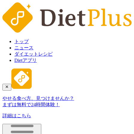
トップ
ニュース
ダイエットレシピ
Dietアプリ
やせる食べ方、見つけませんか？
まずは無料で24時間体験！
詳細はこちら