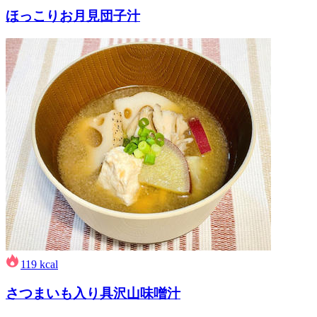
ほっこりお月見団子汁
119
kcal
さつまいも入り具沢山味噌汁