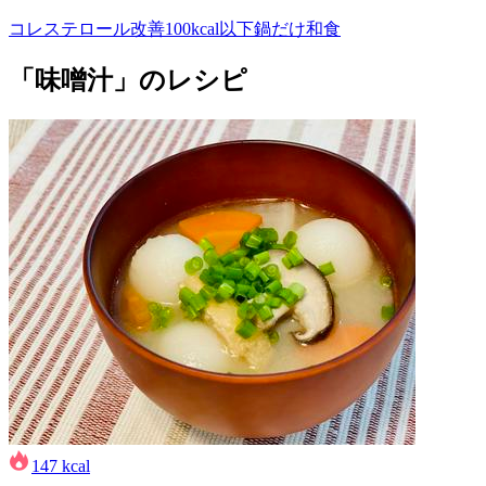
コレステロール改善
100kcal以下
鍋だけ
和食
「味噌汁」のレシピ
147
kcal