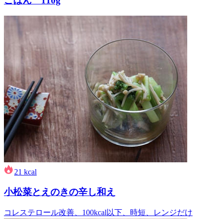
ごはん 110g
21
kcal
小松菜とえのきの辛し和え
コレステロール改善、100kcal以下、時短、レンジだけ