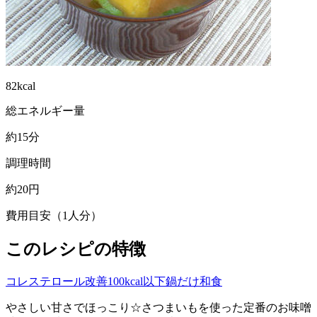
82kcal
総エネルギー量
約15分
調理時間
約20円
費用目安（1人分）
このレシピの特徴
コレステロール改善
100kcal以下
鍋だけ
和食
やさしい甘さでほっこり☆さつまいもを使った定番のお味噌