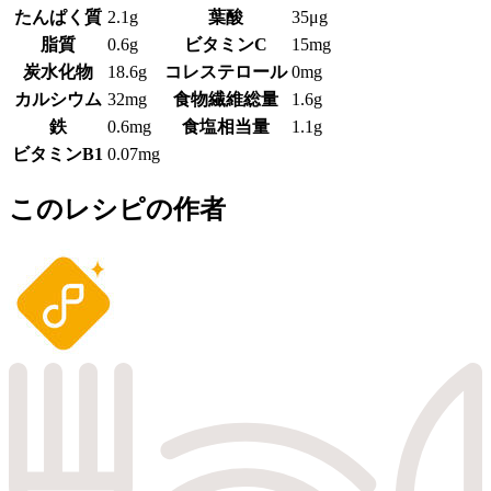
たんぱく質
2.1g
葉酸
35μg
脂質
0.6g
ビタミンC
15mg
炭水化物
18.6g
コレステロール
0mg
カルシウム
32mg
食物繊維総量
1.6g
鉄
0.6mg
食塩相当量
1.1g
ビタミンB1
0.07mg
このレシピの作者