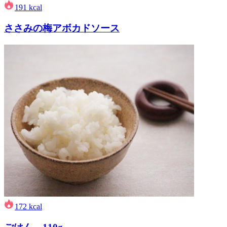
191
kcal
ささみの梅アボカドソース
172
kcal