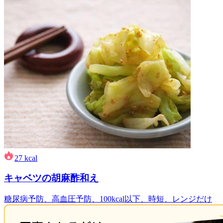
27
kcal
キャベツの胡麻酢和え
糖尿病予防、高血圧予防、100kcal以下、時短、レンジだけ