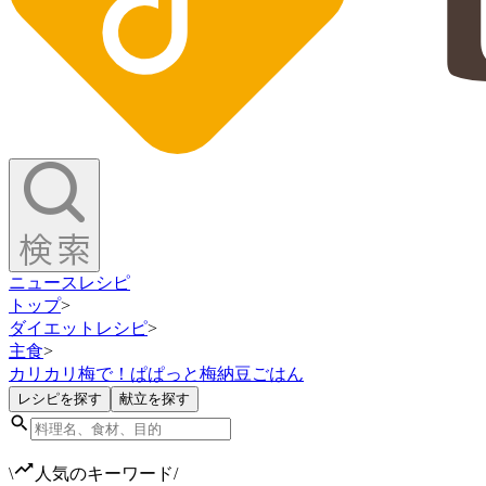
ニュース
レシピ
トップ
>
ダイエットレシピ
>
主食
>
カリカリ梅で！ぱぱっと梅納豆ごはん
レシピを探す
献立を探す
\
人気のキーワード
/