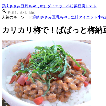
鶏肉
ささみ
豆乳
もやし
魚
鮭
ダイエット
小松菜
豆腐
トマト
人気のキーワード:
鶏肉
ささみ
豆乳
もやし
魚
鮭
ダイエット
小松
カリカリ梅で！ぱぱっと梅納