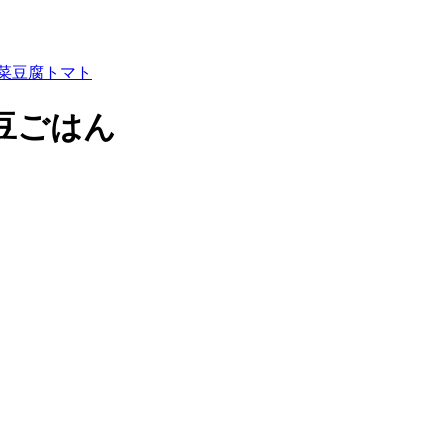
菜
豆腐
トマト
豆ごはん