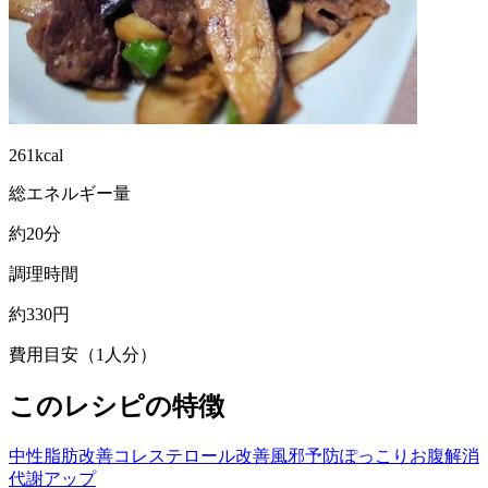
261kcal
総エネルギー量
約20分
調理時間
約330円
費用目安（1人分）
このレシピの特徴
中性脂肪改善
コレステロール改善
風邪予防
ぽっこりお腹解消
代謝アップ