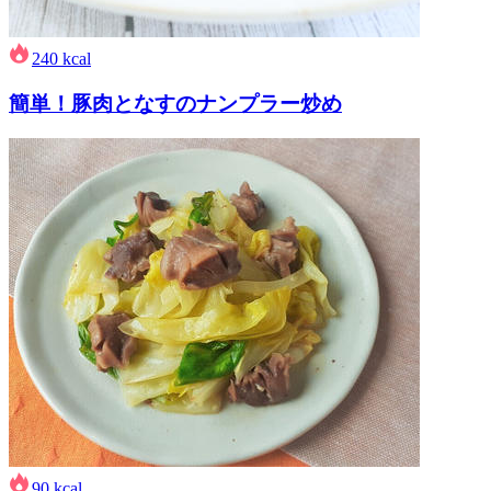
240
kcal
簡単！豚肉となすのナンプラー炒め
90
kcal