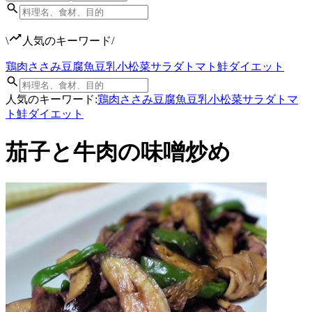
\
人気のキーワード
/
鶏肉
ささみ
豆腐
魚
豆乳
小松菜
サラダ
トマト
鮭
ダイエット
人気のキーワード:
鶏肉
ささみ
豆腐
魚
豆乳
小松菜
サラダ
トマ
ト
鮭
ダイエット
茄子と牛肉の味噌炒め