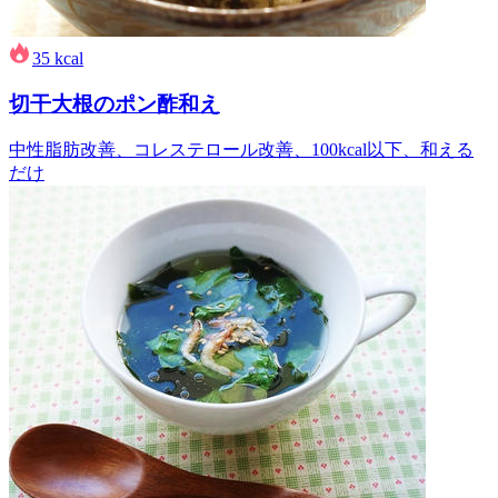
35
kcal
切干大根のポン酢和え
中性脂肪改善、コレステロール改善、100kcal以下、和える
だけ