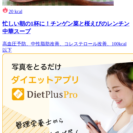
20
kcal
忙しい朝の1杯に！チンゲン菜と桜えびのレンチン
中華スープ
高血圧予防、中性脂肪改善、コレステロール改善、100kcal
以下