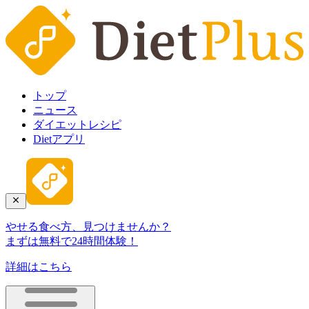
トップ
ニュース
ダイエットレシピ
Dietアプリ
やせる食べ方、見つけませんか？
まずは無料で24時間体験！
詳細はこちら