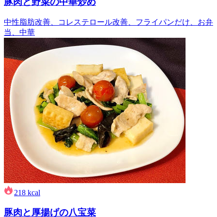
豚肉と野菜の中華炒め
中性脂肪改善、コレステロール改善、フライパンだけ、お弁
当、中華
218
kcal
豚肉と厚揚げの八宝菜