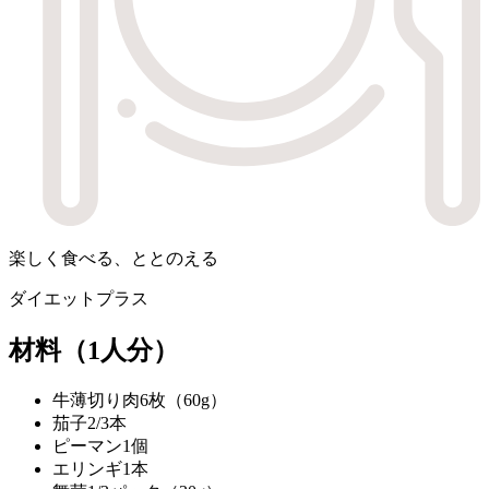
楽しく食べる、ととのえる
ダイエットプラス
材料
（1人分）
牛薄切り肉
6枚（60g）
茄子
2/3本
ピーマン
1個
エリンギ
1本