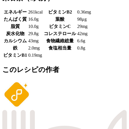
エネルギー
261kcal
ビタミンB2
0.36mg
たんぱく質
16.0g
葉酸
98μg
脂質
10.0g
ビタミンC
29mg
炭水化物
29.8g
コレステロール
42mg
カルシウム
43mg
食物繊維総量
6.6g
鉄
2.0mg
食塩相当量
0.8g
ビタミンB1
0.19mg
このレシピの作者