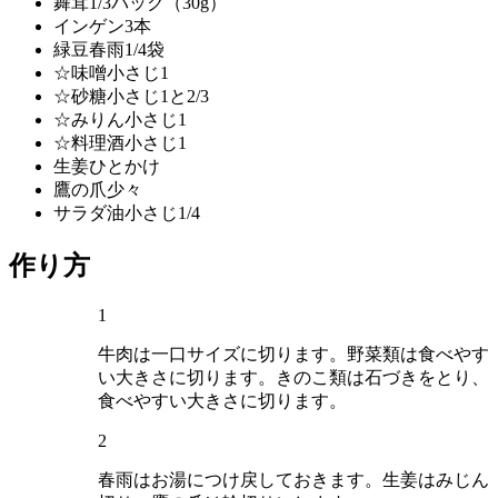
舞茸
1/3パック（30g）
インゲン
3本
緑豆春雨
1/4袋
☆味噌
小さじ1
☆砂糖
小さじ1と2/3
☆みりん
小さじ1
☆料理酒
小さじ1
生姜
ひとかけ
鷹の爪
少々
サラダ油
小さじ1/4
作り方
1
牛肉は一口サイズに切ります。野菜類は食べやす
い大きさに切ります。きのこ類は石づきをとり、
食べやすい大きさに切ります。
2
春雨はお湯につけ戻しておきます。生姜はみじん