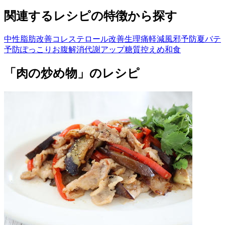
関連するレシピの特徴から探す
中性脂肪改善
コレステロール改善
生理痛軽減
風邪予防
夏バテ
予防
ぽっこりお腹解消
代謝アップ
糖質控えめ
和食
「肉の炒め物」のレシピ