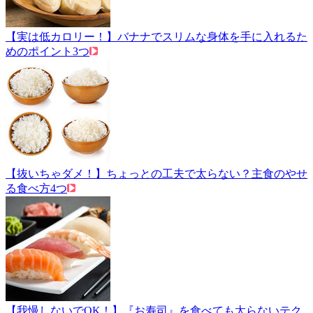
【実は低カロリー！】バナナでスリムな身体を手に入れるた
めのポイント3つ
【抜いちゃダメ！】ちょっとの工夫で太らない？主食のやせ
る食べ方4つ
【我慢しないでOK！】『お寿司』を食べても太らないテク