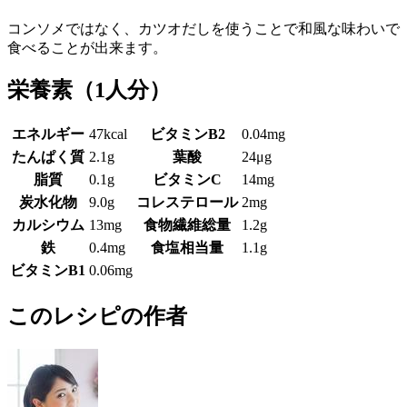
コンソメではなく、カツオだしを使うことで和風な味わいで
食べることが出来ます。
栄養素
（1人分）
エネルギー
47kcal
ビタミンB2
0.04mg
たんぱく質
2.1g
葉酸
24μg
脂質
0.1g
ビタミンC
14mg
炭水化物
9.0g
コレステロール
2mg
カルシウム
13mg
食物繊維総量
1.2g
鉄
0.4mg
食塩相当量
1.1g
ビタミンB1
0.06mg
このレシピの作者