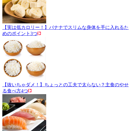
【実は低カロリー！】バナナでスリムな身体を手に入れるた
めのポイント3つ
【抜いちゃダメ！】ちょっとの工夫で太らない？主食のやせ
る食べ方4つ