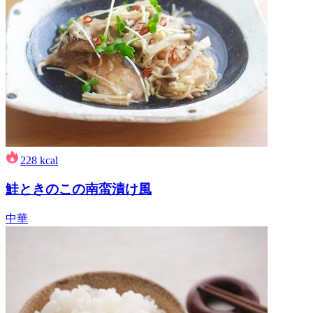
228
kcal
鮭ときのこの南蛮漬け風
中華