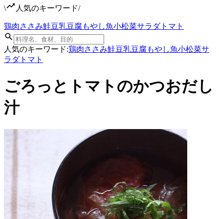
\
人気のキーワード
/
鶏肉
ささみ
鮭
豆乳
豆腐
もやし
魚
小松菜
サラダ
トマト
人気のキーワード:
鶏肉
ささみ
鮭
豆乳
豆腐
もやし
魚
小松菜
サ
ラダ
トマト
ごろっとトマトのかつおだし
汁