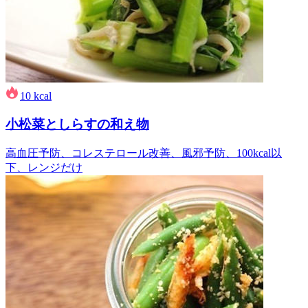
10
kcal
小松菜としらすの和え物
高血圧予防、コレステロール改善、風邪予防、100kcal以
下、レンジだけ