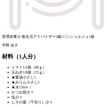
管理栄養士/食生活アドバイザー2級/パンシェルジュ1級
平野 信子
材料
（1人分）
トマト
1/2個（80ｇ）
玉ねぎ
1/8個（25ｇ）
★醤油
小さじ1
★みりん
小さじ1
★水
150ｍｌ
かつお節
少々
塩
少々
しその葉（千切り）
少々