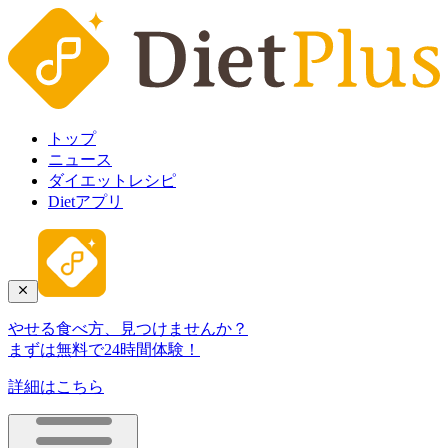
トップ
ニュース
ダイエットレシピ
Dietアプリ
やせる食べ方、見つけませんか？
まずは無料で24時間体験！
詳細はこちら