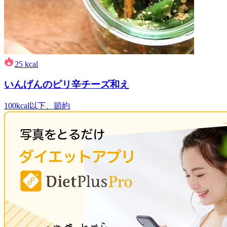
25
kcal
いんげんのピリ辛チーズ和え
100kcal以下、節約