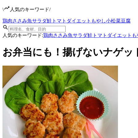
\
人気のキーワード
/
鶏肉
ささみ
魚
サラダ
鮭
トマト
ダイエット
もやし
小松菜
豆腐
人気のキーワード:
鶏肉
ささみ
魚
サラダ
鮭
トマト
ダイエット
も
お弁当にも！揚げないナゲッ